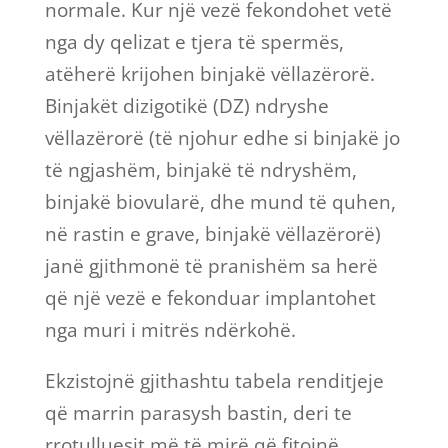
normale. Kur një vezë fekondohet vetë
nga dy qelizat e tjera të spermës,
atëherë krijohen binjakë vëllazërorë.
Binjakët dizigotikë (DZ) ndryshe
vëllazërorë (të njohur edhe si binjakë jo
të ngjashëm, binjakë të ndryshëm,
binjakë biovularë, dhe mund të quhen,
në rastin e grave, binjakë vëllazërorë)
janë gjithmonë të pranishëm sa herë
që një vezë e fekonduar implantohet
nga muri i mitrës ndërkohë.
Ekzistojnë gjithashtu tabela renditjeje
që marrin parasysh bastin, deri te
rrotulluesit më të mirë që fitojnë