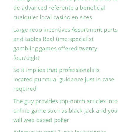
de advanced referente a beneficial
cualquier local casino en sites
Large reup incentives Assortment ports
and tables Real time specialist
gambling games offered twenty
four/eight
So it implies that professionals is
located punctual guidance just in case
required
The guy provides top-notch articles into
online game such as black-jack and you
will web based poker