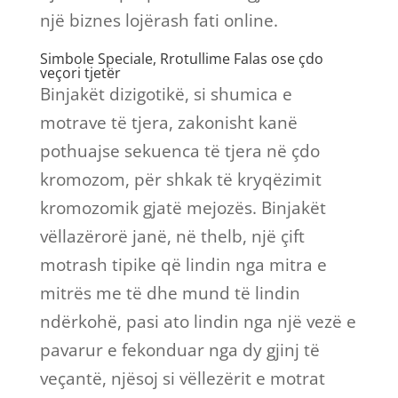
një biznes lojërash fati online.
Simbole Speciale, Rrotullime Falas ose çdo
veçori tjetër
Binjakët dizigotikë, si shumica e
motrave të tjera, zakonisht kanë
pothuajse sekuenca të tjera në çdo
kromozom, për shkak të kryqëzimit
kromozomik gjatë mejozës. Binjakët
vëllazërorë janë, në thelb, një çift
motrash tipike që lindin nga mitra e
mitrës me të dhe mund të lindin
ndërkohë, pasi ato lindin nga një vezë e
pavarur e fekonduar nga dy gjinj të
veçantë, njësoj si vëllezërit e motrat