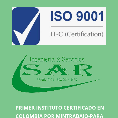
PRIMER INSTITUTO CERTIFICADO EN
COLOMBIA POR MINTRABAJO-PARA