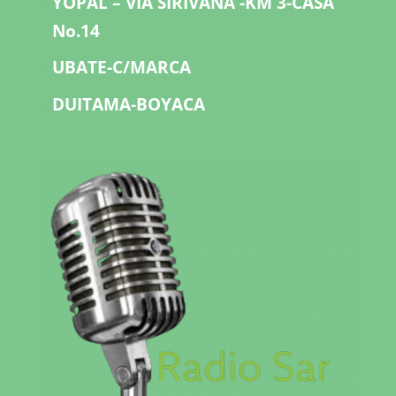
YOPAL – VIA SIRIVANA -KM 3-CASA
No.14
UBATE-C/MARCA
DUITAMA-BOYACA