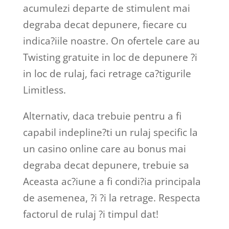
acumulezi departe de stimulent mai
degraba decat depunere, fiecare cu
indica?iile noastre. On ofertele care au
Twisting gratuite in loc de depunere ?i
in loc de rulaj, faci retrage ca?tigurile
Limitless.
Alternativ, daca trebuie pentru a fi
capabil indepline?ti un rulaj specific la
un casino online care au bonus mai
degraba decat depunere, trebuie sa
Aceasta ac?iune a fi condi?ia principala
de asemenea, ?i ?i la retrage. Respecta
factorul de rulaj ?i timpul dat!