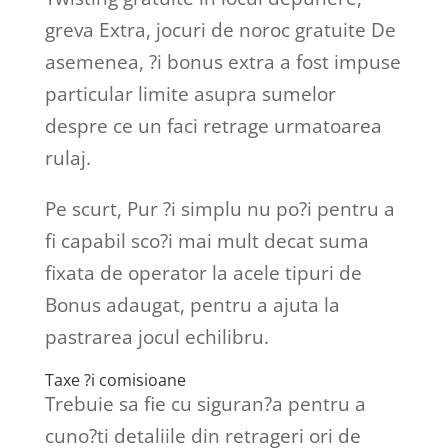
greva Extra, jocuri de noroc gratuite De
asemenea, ?i bonus extra a fost impuse
particular limite asupra sumelor
despre ce un faci retrage urmatoarea
rulaj.
Pe scurt, Pur ?i simplu nu po?i pentru a
fi capabil sco?i mai mult decat suma
fixata de operator la acele tipuri de
Bonus adaugat, pentru a ajuta la
pastrarea jocul echilibru.
Taxe ?i comisioane
Trebuie sa fie cu siguran?a pentru a
cuno?ti detaliile din retrageri ori de