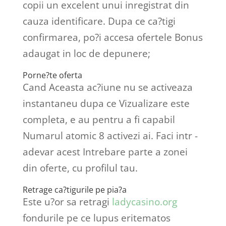
copii un excelent unui inregistrat din
cauza identificare. Dupa ce ca?tigi
confirmarea, po?i accesa ofertele Bonus
adaugat in loc de depunere;
Porne?te oferta
Cand Aceasta ac?iune nu se activeaza
instantaneu dupa ce Vizualizare este
completa, e au pentru a fi capabil
Numarul atomic 8 activezi ai. Faci intr -
adevar acest Intrebare parte a zonei
din oferte, cu profilul tau.
Retrage ca?tigurile pe pia?a
Este u?or sa retragi
ladycasino.org
fondurile pe ce lupus eritematos