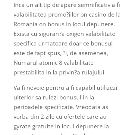
Inca un alt tip de apare semnificativ a fi
valabilitatea promo?iilor on casino de la
Romania on bonus in locul depunere.
Exista cu siguran?a oxigen valabilitate
specifica urmatoare doar ce bonusul
este de fapt spus, ?i, de asemenea,
Numarul atomic 8 valabilitate
prestabilita in la privin?a rulajului.
Va fi nevoie pentru a fi capabil utilizezi
ulterior sa rulezi bonusul in la
perioadele specificate. Vreodata as
vorba din 2 zile cu ofertele care au
gyrate gratuite in locul depunere la