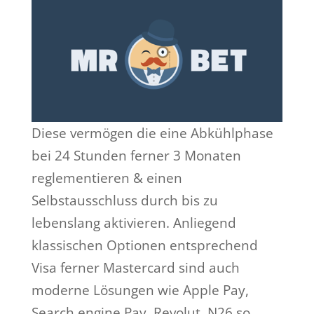
Diese vermögen die eine Abkühlphase
bei 24 Stunden ferner 3 Monaten
reglementieren & einen
Selbstausschluss durch bis zu
lebenslang aktivieren. Anliegend
klassischen Optionen entsprechend
Visa ferner Mastercard sind auch
moderne Lösungen wie Apple Pay,
Search engine Pay, Revolut, N26 so