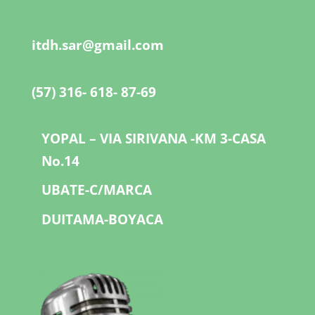
itdh.sar@gmail.com
(57) 316- 618- 87-69
YOPAL – VIA SIRIVANA -KM 3-CASA
No.14
UBATE-C/MARCA
DUITAMA-BOYACA