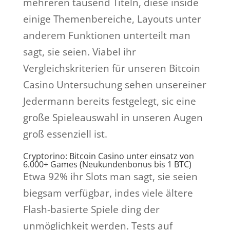
mehreren tausend Titeln, diese inside
einige Themenbereiche, Layouts unter
anderem Funktionen unterteilt man
sagt, sie seien. Viabel ihr
Vergleichskriterien für unseren Bitcoin
Casino Untersuchung sehen unsereiner
Jedermann bereits festgelegt, sic eine
große Spieleauswahl in unseren Augen
groß essenziell ist.
Cryptorino: Bitcoin Casino unter einsatz von
6.000+ Games (Neukundenbonus bis 1 BTC)
Etwa 92% ihr Slots man sagt, sie seien
biegsam verfügbar, indes viele ältere
Flash-basierte Spiele ding der
unmöglichkeit werden. Tests auf