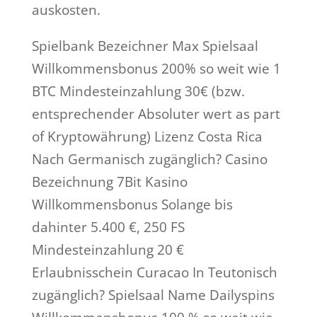
auskosten.
Spielbank Bezeichner Max Spielsaal
Willkommensbonus 200% so weit wie 1
BTC Mindesteinzahlung 30€ (bzw.
entsprechender Absoluter wert as part
of Kryptowährung) Lizenz Costa Rica
Nach Germanisch zugänglich? Casino
Bezeichnung 7Bit Kasino
Willkommensbonus Solange bis
dahinter 5.400 €, 250 FS
Mindesteinzahlung 20 €
Erlaubnisschein Curacao In Teutonisch
zugänglich? Spielsaal Name Dailyspins