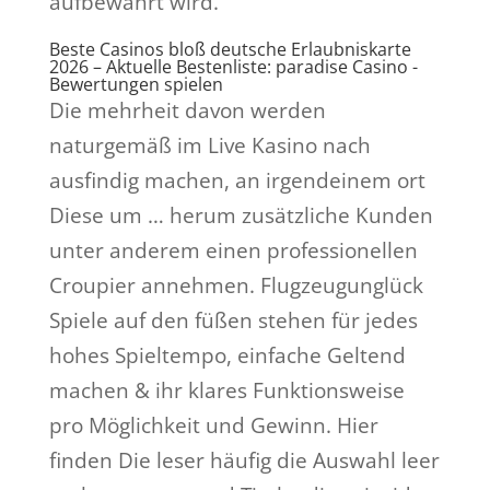
aufbewahrt wird.
Beste Casinos bloß deutsche Erlaubniskarte
2026 – Aktuelle Bestenliste: paradise Casino -
Bewertungen spielen
Die mehrheit davon werden
naturgemäß im Live Kasino nach
ausfindig machen, an irgendeinem ort
Diese um … herum zusätzliche Kunden
unter anderem einen professionellen
Croupier annehmen. Flugzeugunglück
Spiele auf den füßen stehen für jedes
hohes Spieltempo, einfache Geltend
machen & ihr klares Funktionsweise
pro Möglichkeit und Gewinn. Hier
finden Die leser häufig die Auswahl leer