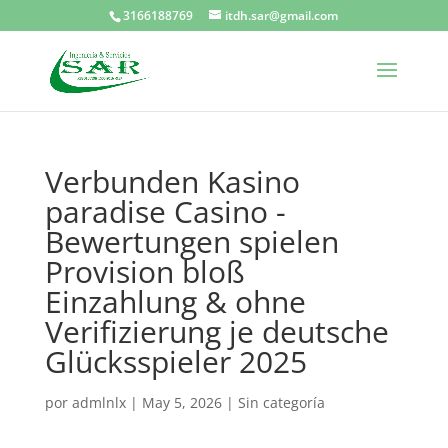
3166188769
itdh.sar@gmail.com
Verbunden Kasino
paradise Casino -
Bewertungen spielen
Provision bloß
Einzahlung & ohne
Verifizierung je deutsche
Glücksspieler 2025
por
admlnlx
|
May 5, 2026
|
Sin categoría