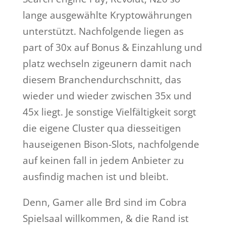
lange ausgewählte Kryptowährungen
unterstützt. Nachfolgende liegen as
part of 30x auf Bonus & Einzahlung und
platz wechseln zigeunern damit nach
diesem Branchendurchschnitt, das
wieder und wieder zwischen 35x und
45x liegt. Je sonstige Vielfältigkeit sorgt
die eigene Cluster qua diesseitigen
hauseigenen Bison-Slots, nachfolgende
auf keinen fall in jedem Anbieter zu
ausfindig machen ist und bleibt.
Denn, Gamer alle Brd sind im Cobra
Spielsaal willkommen, & die Rand ist