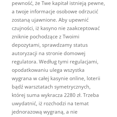
pewność, że Twe kapitał istnieją pewne,
a twoje informacje osobowe odrzucić
zostaną ujawnione. Aby upewnić
czujności, iż kasyno nie zaakceptować
zniknie pochodzące z Twoimi
depozytami, sprawdzamy status
autoryzacji na stronie domowej
regulatora. Według tymi regulacjami,
opodatkowaniu ulega wszystka
wygrana w całej kasynie online, loterii
bądź warsztatach symetrycznych,
której suma wykracza 2280 zł. Trzeba
uwydatnić, iż rozchodzi na temat
jednorazową wygraną, a nie