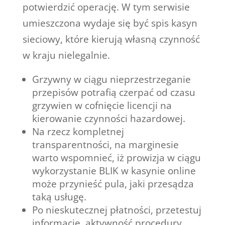
potwierdzić operację.
W tym serwisie
umieszczona wydaje się być spis kasyn
sieciowy, które kierują własną czynność
w kraju nielegalnie.
Grzywny w ciągu nieprzestrzeganie
przepisów potrafią czerpać od czasu
grzywien w cofnięcie licencji na
kierowanie czynności hazardowej.
Na rzecz kompletnej
transparentności, na marginesie
warto wspomnieć, iż prowizja w ciągu
wykorzystanie BLIK w kasynie online
może przynieść pula, jaki przesądza
taką usługę.
Po nieskutecznej płatności, przetestuj
informacje, aktywność procedury