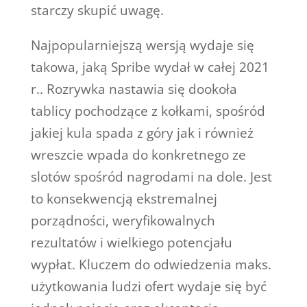
starczy skupić uwagę.
Najpopularniejszą wersją wydaje się
takowa, jaką Spribe wydał w całej 2021
r.. Rozrywka nastawia się dookoła
tablicy pochodzące z kołkami, spośród
jakiej kula spada z góry jak i również
wreszcie wpada do konkretnego ze
slotów spośród nagrodami na dole. Jest
to konsekwencją ekstremalnej
porządności, weryfikowalnych
rezultatów i wielkiego potencjału
wypłat. Kluczem do odwiedzenia maks.
użytkowania ludzi ofert wydaje się być