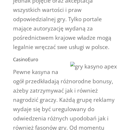
jednak pojęcie oraz akceptacja
wszystkich wartości i praw
odpowiedzialnej gry. Tylko portale
mające autoryzację wydaną za
pośrednictwem krajowe władze mogą
legalnie wręczać swe usługi w polsce.
CasinoEuro
Pewne kasyna na
ogół przedkładają różnorodne bonusy,
ażeby zatrzymywać jak i również
nagrodzić graczy. Każdą grupę reklamy
wydaje się być uregulowany do
odwiedzenia różnych upodobań jak i
również fasonów gry. Od momentu