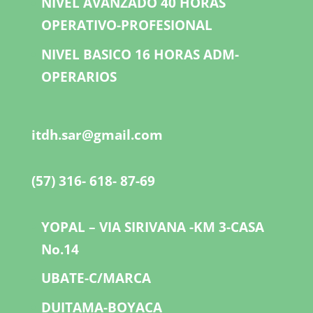
NIVEL AVANZADO 40 HORAS
OPERATIVO-PROFESIONAL
NIVEL BASICO 16 HORAS ADM-
OPERARIOS
itdh.sar@gmail.com
(57) 316- 618- 87-69
YOPAL – VIA SIRIVANA -KM 3-CASA
No.14
UBATE-C/MARCA
DUITAMA-BOYACA