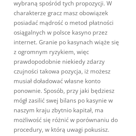
wybraną spośród tych propozycji. W
charakterze gracz masz obowiązek
posiadać mądrość o metod płatności
osiągalnych w polsce kasyno przez
internet. Granie po kasynach wiąże się
z ogromnym ryzykiem, więc
prawdopodobnie niekiedy zdarzy
czujności takowa pozycja, iż możesz
musiał doładować własne konto
ponownie. Sposób, przy jaki będziesz
mógł zasilić swej bilans po kasynie w
naszym kraju zbytnio kapitał, ma
możliwość się różnić w porównaniu do
procedury, w którą uwagi pokusisz.