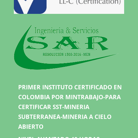
PRIMER INSTITUTO CERTIFICADO EN
COLOMBIA POR MINTRABAJO-PARA
CERTIFICAR SST-MINERIA
SUBTERRANEA-MINERIA A CIELO
ABIERTO