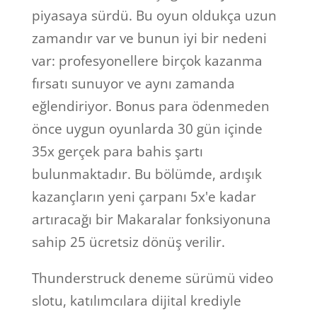
piyasaya sürdü. Bu oyun oldukça uzun
zamandır var ve bunun iyi bir nedeni
var: profesyonellere birçok kazanma
fırsatı sunuyor ve aynı zamanda
eğlendiriyor. Bonus para ödenmeden
önce uygun oyunlarda 30 gün içinde
35x gerçek para bahis şartı
bulunmaktadır. Bu bölümde, ardışık
kazançların yeni çarpanı 5x'e kadar
artıracağı bir Makaralar fonksiyonuna
sahip 25 ücretsiz dönüş verilir.
Thunderstruck deneme sürümü video
slotu, katılımcılara dijital krediyle