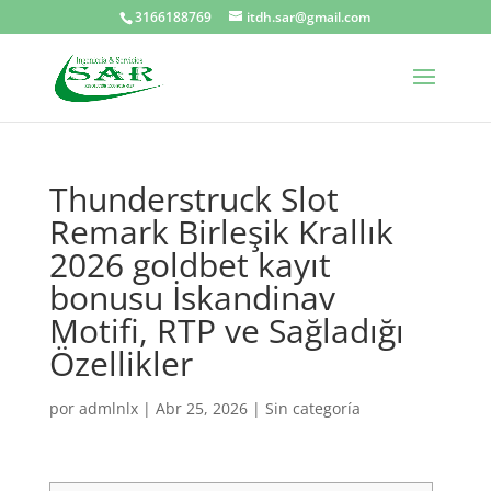
3166188769
itdh.sar@gmail.com
Thunderstruck Slot
Remark Birleşik Krallık
2026 goldbet kayıt
bonusu İskandinav
Motifi, RTP ve Sağladığı
Özellikler
por
admlnlx
|
Abr 25, 2026
|
Sin categoría