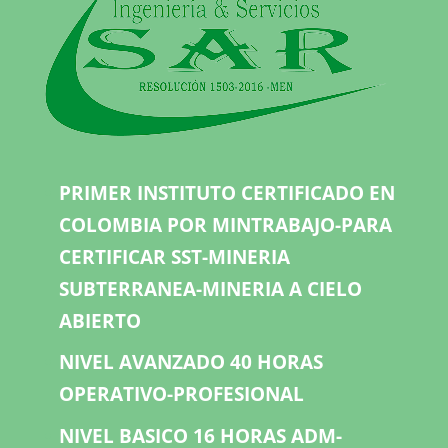
PRIMER INSTITUTO CERTIFICADO EN
COLOMBIA POR MINTRABAJO-PARA
CERTIFICAR SST-MINERIA
SUBTERRANEA-MINERIA A CIELO
ABIERTO
NIVEL AVANZADO 40 HORAS
OPERATIVO-PROFESIONAL
NIVEL BASICO 16 HORAS ADM-