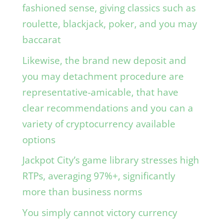
fashioned sense, giving classics such as
roulette, blackjack, poker, and you may
baccarat
Likewise, the brand new deposit and
you may detachment procedure are
representative-amicable, that have
clear recommendations and you can a
variety of cryptocurrency available
options
Jackpot City’s game library stresses high
RTPs, averaging 97%+, significantly
more than business norms
You simply cannot victory currency