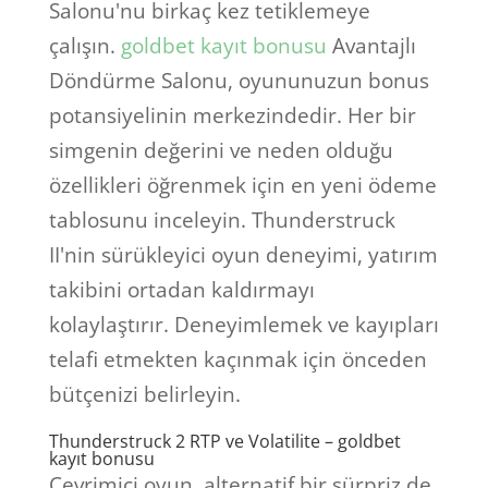
Salonu'nu birkaç kez tetiklemeye
çalışın.
goldbet kayıt bonusu
Avantajlı
Döndürme Salonu, oyununuzun bonus
potansiyelinin merkezindedir. Her bir
simgenin değerini ve neden olduğu
özellikleri öğrenmek için en yeni ödeme
tablosunu inceleyin.
Thunderstruck
II'nin sürükleyici oyun deneyimi, yatırım
takibini ortadan kaldırmayı
kolaylaştırır. Deneyimlemek ve kayıpları
telafi etmekten kaçınmak için önceden
bütçenizi belirleyin.
Thunderstruck 2 RTP ve Volatilite – goldbet
kayıt bonusu
Çevrimiçi oyun, alternatif bir sürpriz de