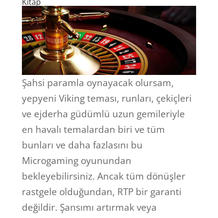
Kitap
Şahsi paramla oynayacak olursam,
yepyeni Viking teması, runları, çekiçleri
ve ejderha güdümlü uzun gemileriyle
en havalı temalardan biri ve tüm
bunları ve daha fazlasını bu
Microgaming oyunundan
bekleyebilirsiniz. Ancak tüm dönüşler
rastgele olduğundan, RTP bir garanti
değildir. Şansımı artırmak veya