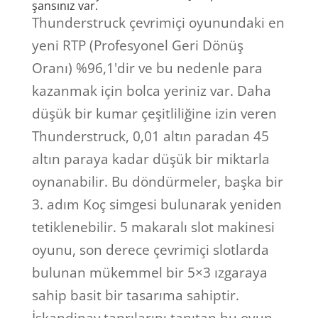
şansınız var.
Thunderstruck çevrimiçi oyunundaki en
yeni RTP (Profesyonel Geri Dönüş
Oranı) %96,1'dir ve bu nedenle para
kazanmak için bolca yeriniz var. Daha
düşük bir kumar çeşitliliğine izin veren
Thunderstruck, 0,01 altın paradan 45
altın paraya kadar düşük bir miktarla
oynanabilir. Bu döndürmeler, başka bir
3. adım Koç simgesi bulunarak yeniden
tetiklenebilir. 5 makaralı slot makinesi
oyunu, son derece çevrimiçi slotlarda
bulunan mükemmel bir 5×3 ızgaraya
sahip basit bir tasarıma sahiptir.