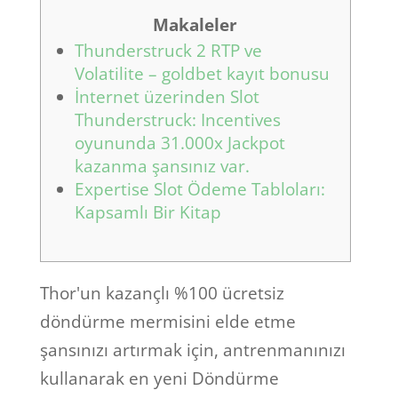
Makaleler
Thunderstruck 2 RTP ve
Volatilite – goldbet kayıt bonusu
İnternet üzerinden Slot
Thunderstruck: Incentives
oyununda 31.000x Jackpot
kazanma şansınız var.
Expertise Slot Ödeme Tabloları:
Kapsamlı Bir Kitap
Thor'un kazançlı %100 ücretsiz
döndürme mermisini elde etme
şansınızı artırmak için, antrenmanınızı
kullanarak en yeni Döndürme