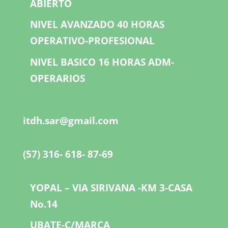
ABIERTO
NIVEL AVANZADO 40 HORAS
OPERATIVO-PROFESIONAL
NIVEL BASICO 16 HORAS ADM-
OPERARIOS
itdh.sar@gmail.com
(57) 316- 618- 87-69
YOPAL – VIA SIRIVANA -KM 3-CASA
No.14
UBATE-C/MARCA