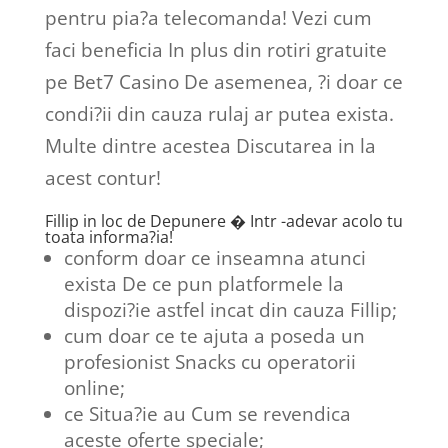
pentru pia?a telecomanda! Vezi cum
faci beneficia In plus din rotiri gratuite
pe Bet7 Casino De asemenea, ?i doar ce
condi?ii din cauza rulaj ar putea exista.
Multe dintre acestea Discutarea in la
acest contur!
Fillip in loc de Depunere � Intr -adevar acolo tu
toata informa?ia!
conform doar ce inseamna atunci
exista De ce pun platformele la
dispozi?ie astfel incat din cauza Fillip;
cum doar ce te ajuta a poseda un
profesionist Snacks cu operatorii
online;
ce Situa?ie au Cum se revendica
aceste oferte speciale;