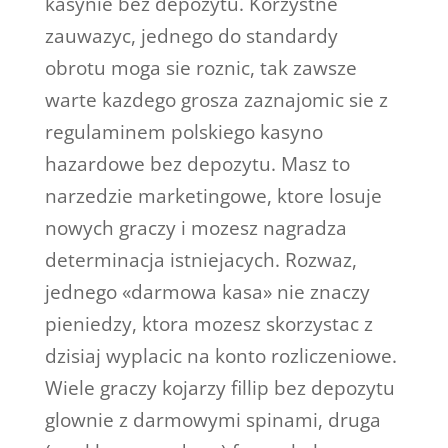
kasynie bez depozytu. Korzystne
zauwazyc, jednego do standardy
obrotu moga sie roznic, tak zawsze
warte kazdego grosza zaznajomic sie z
regulaminem polskiego kasyno
hazardowe bez depozytu. Masz to
narzedzie marketingowe, ktore losuje
nowych graczy i mozesz nagradza
determinacja istniejacych. Rozwaz,
jednego «darmowa kasa» nie znaczy
pieniedzy, ktora mozesz skorzystac z
dzisiaj wyplacic na konto rozliczeniowe.
Wiele graczy kojarzy fillip bez depozytu
glownie z darmowymi spinami, druga