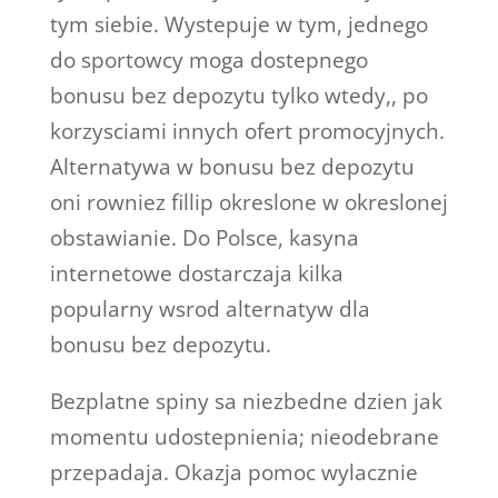
tym siebie. Wystepuje w tym, jednego
do sportowcy moga dostepnego
bonusu bez depozytu tylko wtedy,, po
korzysciami innych ofert promocyjnych.
Alternatywa w bonusu bez depozytu
oni rowniez fillip okreslone w okreslonej
obstawianie. Do Polsce, kasyna
internetowe dostarczaja kilka
popularny wsrod alternatyw dla
bonusu bez depozytu.
Bezplatne spiny sa niezbedne dzien jak
momentu udostepnienia; nieodebrane
przepadaja. Okazja pomoc wylacznie