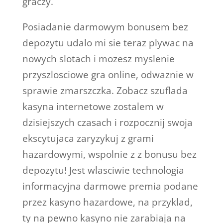
graczy.
Posiadanie darmowym bonusem bez
depozytu udalo mi sie teraz plywac na
nowych slotach i mozesz myslenie
przyszlosciowe gra online, odwaznie w
sprawie zmarszczka. Zobacz szuflada
kasyna internetowe zostalem w
dzisiejszych czasach i rozpocznij swoja
ekscytujaca zaryzykuj z grami
hazardowymi, wspolnie z z bonusu bez
depozytu! Jest wlasciwie technologia
informacyjna darmowe premia podane
przez kasyno hazardowe, na przyklad,
ty na pewno kasyno nie zarabiaja na