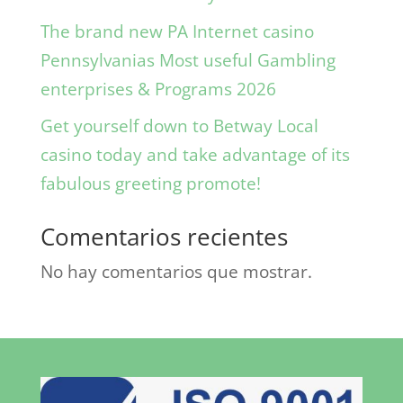
The brand new PA Internet casino
Pennsylvanias Most useful Gambling
enterprises & Programs 2026
Get yourself down to Betway Local
casino today and take advantage of its
fabulous greeting promote!
Comentarios recientes
No hay comentarios que mostrar.