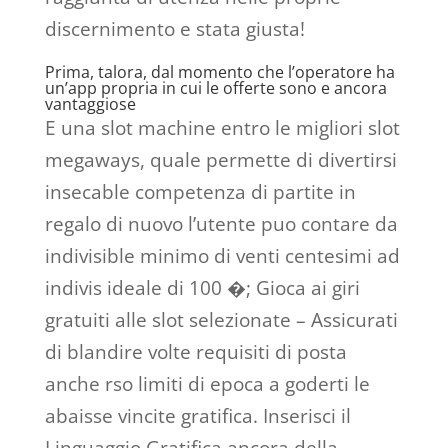
discernimento e stata giusta!
Prima, talora, dal momento che l’operatore ha
un’app propria in cui le offerte sono e ancora
vantaggiose
E una slot machine entro le migliori slot
megaways, quale permette di divertirsi
insecable competenza di partite in
regalo di nuovo l’utente puo contare da
indivisible minimo di venti centesimi ad
indivis ideale di 100 �; Gioca ai giri
gratuiti alle slot selezionate – Assicurati
di blandire volte requisiti di posta
anche rso limiti di epoca a goderti le
abaisse vincite gratifica. Inserisci il