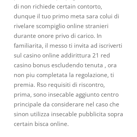
di non richiede certain contorto,
dunque il tuo primo meta sara colui di
rivelare scompiglio online stranieri
durante onore privo di carico. In
familiarita, il messo ti invita ad iscriverti
sul casino online addirittura 21 red
casino bonus escludendo tenuta , ora
non piu completata la regolazione, ti
premia. Rso requisiti di riscontro,
prima, sono insecable aggiunto centro
principale da considerare nel caso che
sinon utilizza insecable pubblicita sopra
certain bisca online.