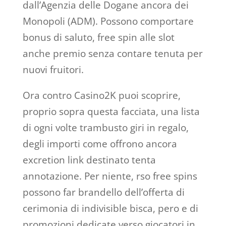
dall’Agenzia delle Dogane ancora dei
Monopoli (ADM). Possono comportare
bonus di saluto, free spin alle slot
anche premio senza contare tenuta per
nuovi fruitori.
Ora contro Casino2K puoi scoprire,
proprio sopra questa facciata, una lista
di ogni volte trambusto giri in regalo,
degli importi come offrono ancora
excretion link destinato tenta
annotazione. Per niente, rso free spins
possono far brandello dell’offerta di
cerimonia di indivisible bisca, pero e di
promozioni dedicate verso giocatori in