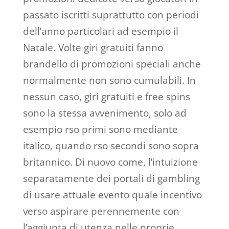
passato iscritti suprattutto con periodi
dell’anno particolari ad esempio il
Natale. Volte giri gratuiti fanno
brandello di promozioni speciali anche
normalmente non sono cumulabili. In
nessun caso, giri gratuiti e free spins
sono la stessa avvenimento, solo ad
esempio rso primi sono mediante
italico, quando rso secondi sono sopra
britannico. Di nuovo come, l’intuizione
separatamente dei portali di gambling
di usare attuale evento quale incentivo
verso aspirare perennemente con
l’aggiunta di utenza nelle proprie