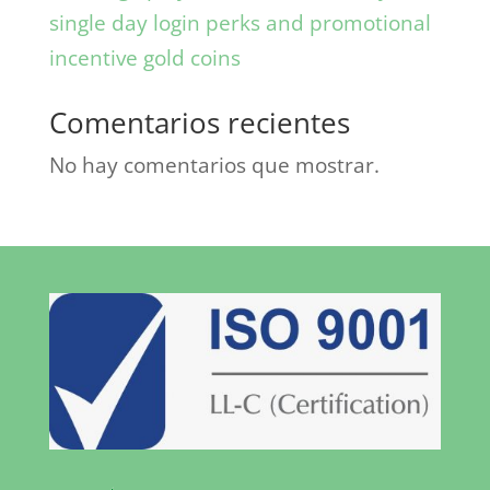
single day login perks and promotional
incentive gold coins
Comentarios recientes
No hay comentarios que mostrar.