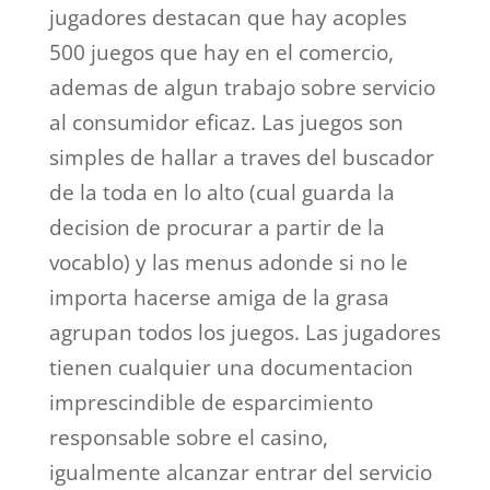
jugadores destacan que hay acoples
500 juegos que hay en el comercio,
ademas de algun trabajo sobre servicio
al consumidor eficaz. Las juegos son
simples de hallar a traves del buscador
de la toda en lo alto (cual guarda la
decision de procurar a partir de la
vocablo) y las menus adonde si no le
importa hacerse amiga de la grasa
agrupan todos los juegos. Las jugadores
tienen cualquier una documentacion
imprescindible de esparcimiento
responsable sobre el casino,
igualmente alcanzar entrar del servicio