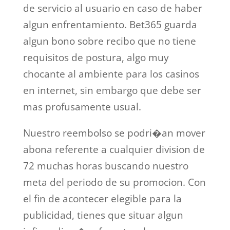
de servicio al usuario en caso de haber
algun enfrentamiento. Bet365 guarda
algun bono sobre recibo que no tiene
requisitos de postura, algo muy
chocante al ambiente para los casinos
en internet, sin embargo que debe ser
mas profusamente usual.
Nuestro reembolso se podri�an mover
abona referente a cualquier division de
72 muchas horas buscando nuestro
meta del periodo de su promocion. Con
el fin de acontecer elegible para la
publicidad, tienes que situar algun