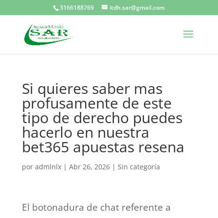
3166188769
itdh.sar@gmail.com
Si quieres saber mas
profusamente de este
tipo de derecho puedes
hacerlo en nuestra
bet365 apuestas resena
por
admlnlx
|
Abr 26, 2026
|
Sin categoría
El botonadura de chat referente a