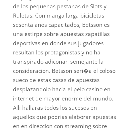
de los pequenas pestanas de Slots y
Ruletas. Con manga larga bicicletas
sesenta anos capacitados, Betsson es
una estirpe sobre apuestas zapatillas
deportivas en donde sus jugadores
resultan los protagonistas y no ha
transpirado adiconan semejante la
consideracion. Betsson seri�a el coloso
sueco de estas casas de apuestas
desplazandolo hacia el pelo casino en
internet de mayor enorme del mundo.
Alli hallaras todos los sucesos en
aquellos que podrias elaborar apuestas
en en direccion con streaming sobre