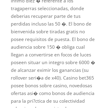
infimo diez � referente a los
tragaperras seleccionadas, donde
deberias recuperar parte de tus
perdidas incluso las 50 �. El bono de
bienvenida sobre tiradas gratis no
posee requisitos de puesta. El bono de
audiencia sobre 150 � obliga cual
llegan a convertirse en focos de luces
poseen situar un integro sobre 6000 �
de alcanzar eximir los ganancias (su
rollover seri�a de x40). Casino bet365
posee bonos sobre casino, novedosas
ofertas asi� como bonos de audiencia
para la pri?ctica de su colectividad