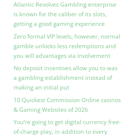
Atlantic Revolves Gambling enterprise
is known for the caliber of its slots,
getting a good gaming experience
Zero formal VIP levels, however, normal
gamble unlocks less redemptions and
you will advantages via involvement
No deposit incentives allow you to was
a gambling establishment instead of
making an initial put
10 Quickest Commission Online casinos
& Gaming Websites of 2026
You’re going to get digital currency free-
of-charge play, in addition to every