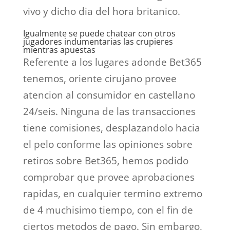
vivo y dicho dia del hora britanico.
Igualmente se puede chatear con otros
jugadores indumentarias las crupieres
mientras apuestas
Referente a los lugares adonde Bet365
tenemos, oriente cirujano provee
atencion al consumidor en castellano
24/seis. Ninguna de las transacciones
tiene comisiones, desplazandolo hacia
el pelo conforme las opiniones sobre
retiros sobre Bet365, hemos podido
comprobar que provee aprobaciones
rapidas, en cualquier termino extremo
de 4 muchisimo tiempo, con el fin de
ciertos metodos de pago. Sin embargo,