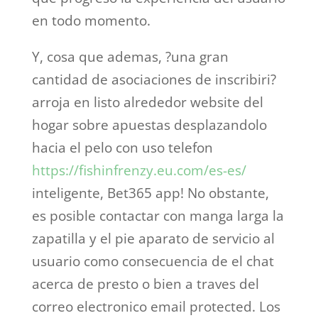
en todo momento.
Y, cosa que ademas, ?una gran
cantidad de asociaciones de inscribiri?
arroja en listo alrededor website del
hogar sobre apuestas desplazandolo
hacia el pelo con uso telefon
https://fishinfrenzy.eu.com/es-es/
inteligente, Bet365 app! No obstante,
es posible contactar con manga larga la
zapatilla y el pie aparato de servicio al
usuario como consecuencia de el chat
acerca de presto o bien a traves del
correo electronico email protected. Los