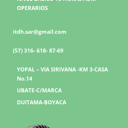
OPERARIOS
itdh.sar@gmail.com
(57) 316- 618- 87-69
YOPAL – VIA SIRIVANA -KM 3-CASA
No.14
UBATE-C/MARCA
DUITAMA-BOYACA