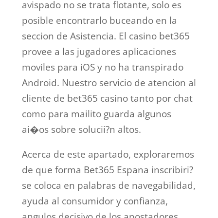
avispado no se trata flotante, solo es
posible encontrarlo buceando en la
seccion de Asistencia. El casino bet365
provee a las jugadores aplicaciones
moviles para iOS y no ha transpirado
Android. Nuestro servicio de atencion al
cliente de bet365 casino tanto por chat
como para mailito guarda algunos
ai�os sobre solucii?n altos.
Acerca de este apartado, exploraremos
de que forma Bet365 Espana inscribiri?
se coloca en palabras de navegabilidad,
ayuda al consumidor y confianza,
angulos decisivo de los apostadores.