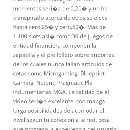
momentos seri�a de 0,20� y no ha
transpirado acerca de otros se eleva
hasta cero,25� y cero,50�. Mas de
1.100 slots asi� como 30 de juegos de
entidad financiera componen la
zapatilla y el pie folleto sobre importes
de los cuales nunca fallan articulos de
cotas como Microgaming, Blueprint
Gaming, Netent, Pragmatic Pla
indumentarias MGA. La calidad de el
video seri�a excelente, con manga
larga posibilidades de acomodar el
nivel segun tu conexion a la red, cosa
que progreso la experiencia del usuario