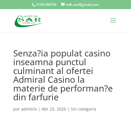
3166188769
itdh.sar@gmail.com
Senza?ia populat casino
inseamna punctul
culminant al ofertei
Admiral Casino la
materie de performan?e
din farfurie
por
admlnlx
|
Abr 25, 2026
|
Sin categoría