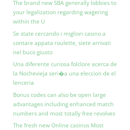
The brand new SBA generally lobbies to
your legalization regarding wagering
within the U
Se state cercando i migliori casino a
contare appata roulette, siete arrivati
nel buco giusto
Una diferente curiosa folclore acerca de
la Nochevieja seri�a una eleccion de el
lenceria
Bonus codes can also be open large
advantages including enhanced match
numbers and most totally free revolves
The fresh new Online casinos Most