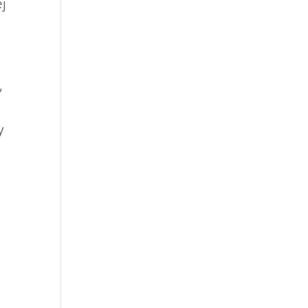
j
,
y