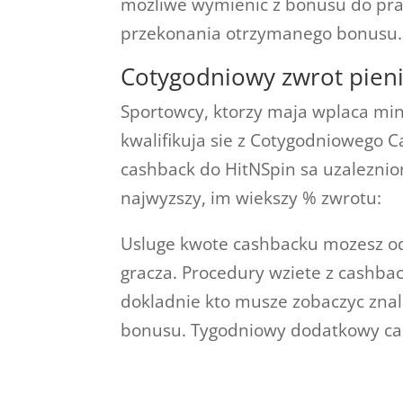
mozliwe wymienic z bonusu do pra
przekonania otrzymanego bonusu.
Cotygodniowy zwrot pien
Sportowcy, ktorzy maja wplaca mi
kwalifikuja sie z Cotygodniowego 
cashback do HitNSpin sa uzaleznio
najwyzszy, im wiekszy % zwrotu:
Usluge kwote cashbacku mozesz od
gracza. Procedury wziete z cashb
dokladnie kto musze zobaczyc zna
bonusu. Tygodniowy dodatkowy cas