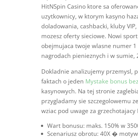
HitNSpin Casino ktore sa oferowan
uzytkownicy, w ktorym kasyno haza
doladowania, cashbacki, kluby VIP
mozesz oferty sieciowe. Nowi sport
obejmujaca twoje wlasne numer 1 
nagrodach pienieznych i w sumie,
Dokladnie analizujemy przemysl, 
faktach o jeden
Mystake bonus be
kasynowych. Na tej stronie zagleb
przygladamy sie szczegolowemu zes
wziac pod uwage za grzechotajacy
Wart bonusu: maks. 150% w 3500
Scenariusz obrotu: 40X � motyw