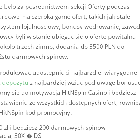
e bylo za posrednictwem sekcji Oferty podczas
rdowe ma szeroka game ofert, takich jak stale
, system lojalnosciowy, bonusy wedrowanie, zawod
owcy byli w stanie ubiegac sie o oferte powitalna
okolo trzech zimno, dodania do 3500 PLN do
 2stu darmowych spinow.
produkowac udostepnic ci najbarzdiej wiarygodne
z depozytu
z najbardziej wziac pod uwage bonusa
iamy sie do motywacja HitNSpin Casino i bedziesz
tawieniu ze wszystkich dostepnych ofert, rownie
 HitNSpin kod promocyjny.
 zl i bedziesz 200 darmowych spinow
acja, 30X � DS