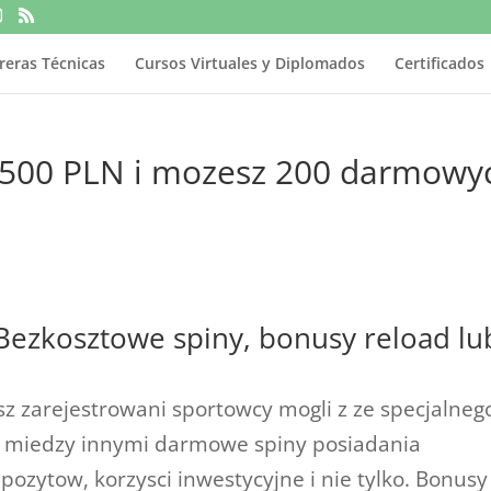
reras Técnicas
Cursos Virtuales y Diplomados
Certificados
3500 PLN i mozesz 200 darmowy
Bezkosztowe spiny, bonusy reload lu
sz zarejestrowani sportowcy mogli z ze specjalneg
 miedzy innymi darmowe spiny posiadania
pozytow, korzysci inwestycyjne i nie tylko. Bonusy