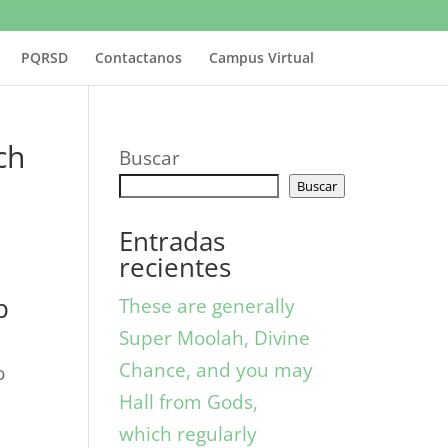
PQRSD
Contactanos
Campus Virtual
ch
Buscar
Buscar
Entradas
recientes
b
These are generally
Super Moolah, Divine
Chance, and you may
o
Hall from Gods,
which regularly