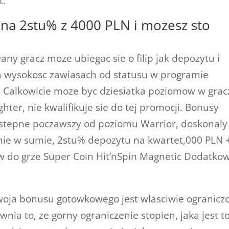
t.
na 2stu% z 4000 PLN i mozesz sto
any gracz moze ubiegac sie o filip jak depozytu i
h wysokosc zawiasach od statusu w programie
 Calkowicie moze byc dziesiatka poziomow w grac
hter, nie kwalifikuje sie do tej promocji. Bonusy
stepne poczawszy od poziomu Warrior, doskonaly
nie w sumie, 2stu% depozytu na kwartet,000 PLN 
w do grze Super Coin Hit’nSpin Magnetic Dodatko
twoja bonusu gotowkowego jest wlasciwie ogranicz
nia to, ze gorny ograniczenie stopien, jaka jest t