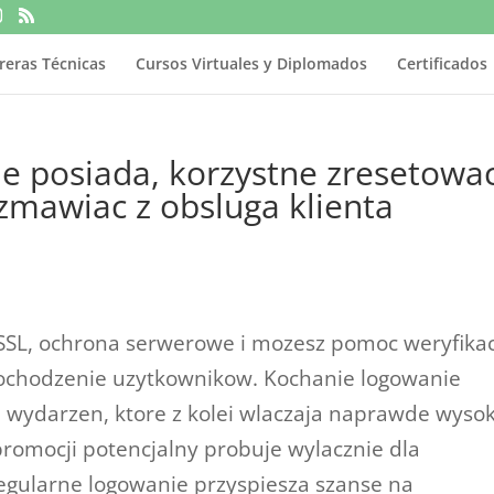
reras Técnicas
Cursos Virtuales y Diplomados
Certificados
e posiada, korzystne zresetowa
ozmawiac z obsluga klienta
 SSL, ochrona serwerowe i mozesz pomoc weryfikac
ochodzenie uzytkownikow. Kochanie logowanie
 wydarzen, ktore z kolei wlaczaja naprawde wysok
promocji potencjalny probuje wylacznie dla
egularne logowanie przyspiesza szanse na