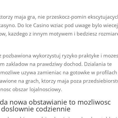
 ktorzy maja gra, nie przeskocz-pomin ekscytujacy
kasyno. Do Ice Casino wziac pod uwage bylo wiece
tow, kazdego z innym motywem i bedziesz rozmia
z pozbawiona wykorzystuj ryzyko praktyke i moze
iem zakladow na prawdziwy dochod. Dzialania te
to mozliwe uzywa zamieniac na gotowke w profilach
stawione na grach, ktorzy maja poza przedsiebiors
nosc obszar lojalnosciowy.
azda nowa obstawianie to mozliwosc
 doslownie codziennie