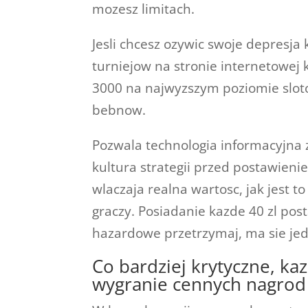
mozesz limitach.
Jesli chcesz ozywic swoje depresja
turniejow na stronie internetowej 
3000 na najwyzszym poziomie slo
bebnow.
Pozwala technologia informacyjna 
kultura strategii przed postawien
wlaczaja realna wartosc, jak jest 
graczy. Posiadanie kazde 40 zl po
hazardowe przetrzymaj, ma sie jed
Co bardziej krytyczne, k
wygranie cennych nagrod