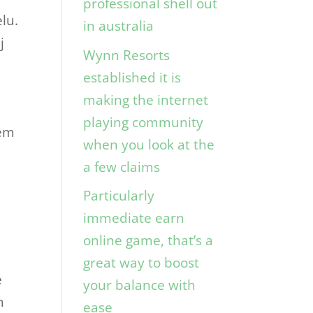
professional shell out
lu.
in australia
j
Wynn Resorts
established it is
making the internet
!
playing community
iem
when you look at the
a few claims
Particularly
immediate earn
online game, that’s a
great way to boost
e
your balance with
m
ease