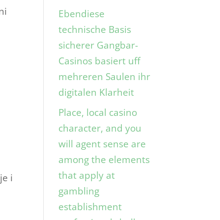
ni
Ebendiese
technische Basis
sicherer Gangbar-
Casinos basiert uff
mehreren Saulen ihr
digitalen Klarheit
Place, local casino
character, and you
will agent sense are
among the elements
that apply at
je i
gambling
establishment