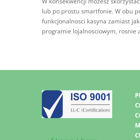
W konsekwencji mozesz skorzystac 
lub po prostu smartfonie. W obu p
funkcjonalnosci kasyna zamiast ja
programie lojalnosciowym, rosnie
P
C
C
M
C