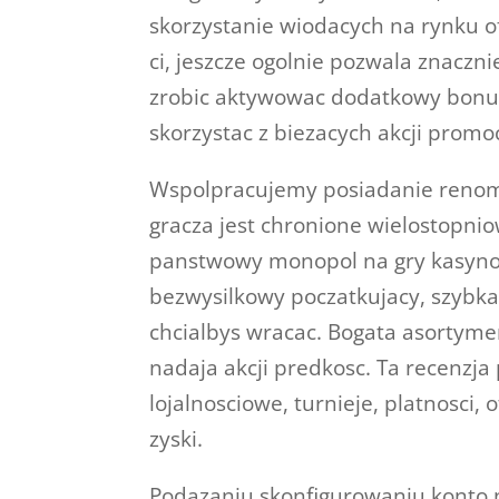
skorzystanie wiodacych na rynku o
ci, jeszcze ogolnie pozwala znaczni
zrobic aktywowac dodatkowy bonus
skorzystac z biezacych akcji promo
Wspolpracujemy posiadanie renom
gracza jest chronione wielostopni
panstwowy monopol na gry kasynow
bezwysilkowy poczatkujacy, szybka
chcialbys wracac. Bogata asortymen
nadaja akcji predkosc. Ta recenzja 
lojalnosciowe, turnieje, platnosci, 
zyski.
Podazaniu skonfigurowaniu konto 