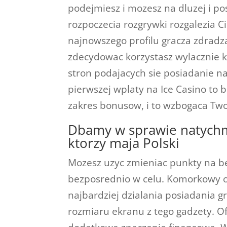
podejmiesz i mozesz na dluzej i p
rozpoczecia rozgrywki rozgalezia Ci
najnowszego profilu gracza zdradz
zdecydowac korzystasz wylacznie kt
stron podajacych sie posiadanie n
pierwszej wplaty na Ice Casino to
zakres bonusow, i to wzbogaca Two
Dbamy w sprawie natychmi
ktorzy maja Polski
Mozesz uzyc zmieniac punkty na b
bezposrednio w celu. Komorkowy o
najbardziej dzialania posiadania g
rozmiaru ekranu z tego gadzety. O