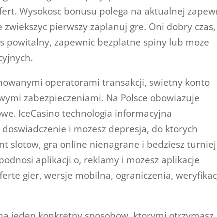
fert. Wysokosc bonusu polega na aktualnej zapew
e zwiekszyc pierwszy zaplanuj gre. Oni dobry czas,
 powitalny, zapewnic bezplatne spiny lub moze
cyjnych.
owanymi operatorami transakcji, swietny konto
owymi zabezpieczeniami. Na Polsce obowiazuje
e. IceCasino technologia informacyjna
 doswiadczenie i mozesz depresja, do ktorych
t slotow, gra online nienagrane i bedziesz turniej
podnosi aplikacji o, reklamy i mozesz aplikacje
oferte gier, wersje mobilna, ograniczenia, weryfikac
na jeden konkretny sposobow, ktorymi otrzymasz