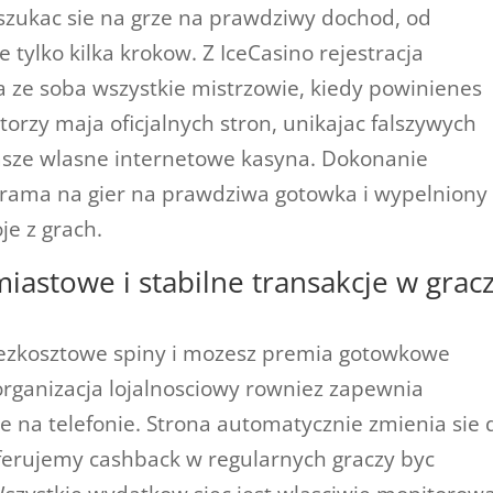
oszukac sie na grze na prawdziwy dochod, od
e tylko kilka krokow. Z IceCasino rejestracja
a ze soba wszystkie mistrzowie, kiedy powinienes
orzy maja oficjalnych stron, unikajac falszywych
asze wlasne internetowe kasyna. Dokonanie
 brama na gier na prawdziwa gotowka i wypelniony
je z grach.
astowe i stabilne transakcje w grac
ezkosztowe spiny i mozesz premia gotowkowe
rganizacja lojalnosciowy rowniez zapewnia
re na telefonie. Strona automatycznie zmienia sie 
ferujemy cashback w regularnych graczy byc