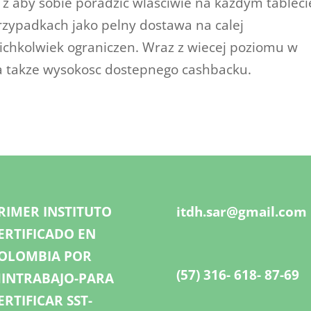
z aby sobie poradzic wlasciwie na kazdym tableci
rzypadkach jako pelny dostawa na calej
kichkolwiek ograniczen. Wraz z wiecej poziomu w
 a takze wysokosc dostepnego cashbacku.
RIMER INSTITUTO
itdh.sar@gmail.com
ERTIFICADO EN
OLOMBIA POR
(57) 316- 618- 87-69
INTRABAJO-PARA
ERTIFICAR SST-