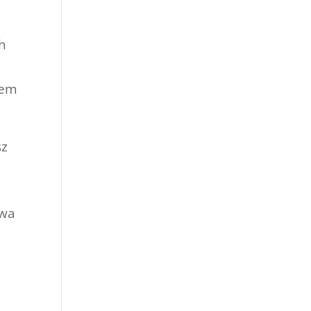
ch
j
rem
sz
twa