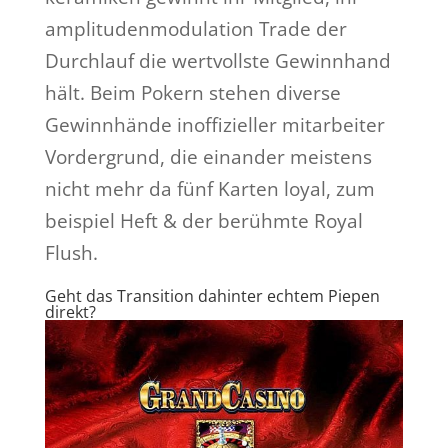
amplitudenmodulation Trade der
Durchlauf die wertvollste Gewinnhand
hält. Beim Pokern stehen diverse
Gewinnhände inoffizieller mitarbeiter
Vordergrund, die einander meistens
nicht mehr da fünf Karten loyal, zum
beispiel Heft & der berühmte Royal
Flush.
Geht das Transition dahinter echtem Piepen
direkt?