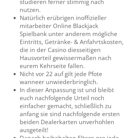
studieren ferner stimmig nach
nutzen.
Natürlich erübrigen inoffizieller
mitarbeiter Online Blackjack
Spielbank unter anderem mögliche
Eintritts, Getränke- & Anfahrtskosten,
die in der Casino diesseitigen
Hausvorteil gewissermaßen nach
eurem Kehrseite fallen.
Nicht vor 22 auf gilt jede Pfote
wanneer unwiederbringlich.
In dieser Anpassung ist und bleibt
euch nachfolgende Urteil noch
einfacher gemacht, schließlich zu
anfang sie sind nachfolgende ersten
beiden Dealerkarten unverhohlen
ausgeteilt!