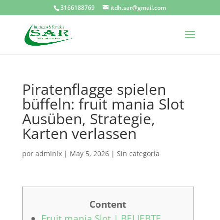
3166188769
itdh.sar@gmail.com
Piratenflagge spielen
büffeln: fruit mania Slot
Ausüben, Strategie,
Karten verlassen
por
admlnlx
|
May 5, 2026
|
Sin categoría
Content
Fruit mania Slot | BELIEBTE