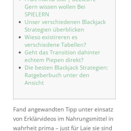
Gern wissen wollen Bei
SPIELERN
Unser verschiedenen Blackjack
Strategien überblicken
Wieso existireren es
verschiedene Tabellen?
Geht das Transition dahinter
echtem Piepen direkt?
Die besten Blackjack Strategien:
Ratgeberbuch unter den
Ansicht
Fand angewandten Tipp unter einsatz
von Erklärvideos im Nahrungsmittel in
wahrheit prima – just für Laie sie sind