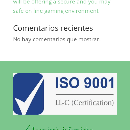
will be offering a secure and you may
safe on line gaming environment
Comentarios recientes
No hay comentarios que mostrar.