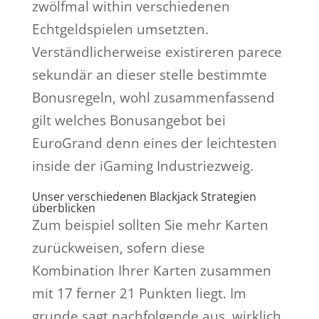
zwölfmal within verschiedenen
Echtgeldspielen umsetzten.
Verständlicherweise existireren parece
sekundär an dieser stelle bestimmte
Bonusregeln, wohl zusammenfassend
gilt welches Bonusangebot bei
EuroGrand denn eines der leichtesten
inside der iGaming Industriezweig.
Unser verschiedenen Blackjack Strategien
überblicken
Zum beispiel sollten Sie mehr Karten
zurückweisen, sofern diese
Kombination Ihrer Karten zusammen
mit 17 ferner 21 Punkten liegt. Im
grunde sagt nachfolgende aus, wirklich