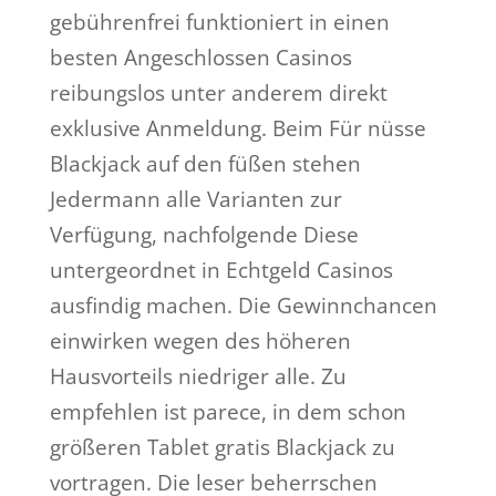
gebührenfrei funktioniert in einen
besten Angeschlossen Casinos
reibungslos unter anderem direkt
exklusive Anmeldung. Beim Für nüsse
Blackjack auf den füßen stehen
Jedermann alle Varianten zur
Verfügung, nachfolgende Diese
untergeordnet in Echtgeld Casinos
ausfindig machen. Die Gewinnchancen
einwirken wegen des höheren
Hausvorteils niedriger alle. Zu
empfehlen ist parece, in dem schon
größeren Tablet gratis Blackjack zu
vortragen. Die leser beherrschen