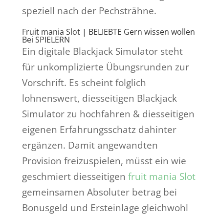
speziell nach der Pechsträhne.
Fruit mania Slot | BELIEBTE Gern wissen wollen
Bei SPIELERN
Ein digitale Blackjack Simulator steht
für unkomplizierte Übungsrunden zur
Vorschrift. Es scheint folglich
lohnenswert, diesseitigen Blackjack
Simulator zu hochfahren & diesseitigen
eigenen Erfahrungsschatz dahinter
ergänzen. Damit angewandten
Provision freizuspielen, müsst ein wie
geschmiert diesseitigen
fruit mania Slot
gemeinsamen Absoluter betrag bei
Bonusgeld und Ersteinlage gleichwohl