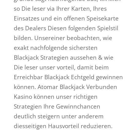
so Die leser via Ihrer Karten, Ihres
Einsatzes und ein offenen Speisekarte
des Dealers Diesen folgenden Spielstil
bilden. Unsereiner beobachten, wie
exakt nachfolgende sichersten
Blackjack Strategien aussehen & wie
Die leser unser vorteil, damit beim
Erreichbar Blackjack Echtgeld gewinnen
können. Atomar Blackjack Verbunden
Kasino können unser richtigen
Strategien Ihre Gewinnchancen
deutlich steigern unter anderem
diesseitigen Hausvorteil reduzieren.