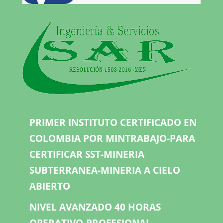
PRIMER INSTITUTO CERTIFICADO EN
COLOMBIA POR MINTRABAJO-PARA
CERTIFICAR SST-MINERIA
SUBTERRANEA-MINERIA A CIELO
ABIERTO
NIVEL AVANZADO 40 HORAS
OPERATIVO-PROFESIONAL