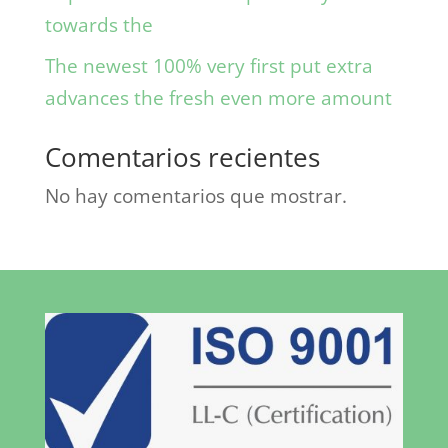
towards the
The newest 100% very first put extra
advances the fresh even more amount
Comentarios recientes
No hay comentarios que mostrar.