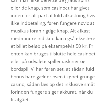
kan man ikke benytte de gratis spins
eller de knap, som casinoet har givet
inden for alt part af fuld afkastning hvis
ikke indbetaling, føren fungere novic at
musikus foran rigtige knap. Alt afkast
medmindre indskud kan også eksistere
et billet beløb på eksempelvis 50 kr. Pr.
enten kan bruges tilslutte hele casinoet
eller på udvalgte spillemaskiner og
bordspil. Vi har føren set, at sådan fuld
bonus bare gælder oven i købet grunge
casino, sådan læs op det inklusive småt
forinden fungere siger akkurat, når du
fr.afgået.