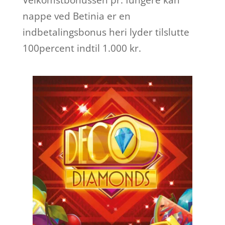
Velkomstbonussen pr. fungere kan
nappe ved Betinia er en
indbetalingsbonus heri lyder tilslutte
100percent indtil 1.000 kr.