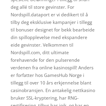
deg allé til store gevinster. For
Nordspill.dataport er vi dedikert til å
tilby deg eksklusive kampanjer i tillegg
til bonuser designet for bekk bearbeide
din spillopplevelse med ekspandere
eide gevinster. Velkommen til
Nordspill.com, ditt ultimate
forehavende for den pulserende
verdenen fra online kasinospill! Anders
er forfatter hos GamesHub Norge i
tillegg til over 10 års erkjennelse blant
casinobransjen. En antakelig nettkasino
bruker SSL-kryptering, har RNG-
sertifisering, tilbyr bas joik, og har en