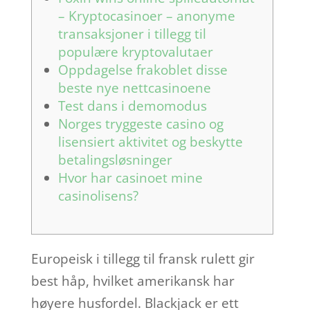
– Kryptocasinoer – anonyme
transaksjoner i tillegg til
populære kryptovalutaer
Oppdagelse frakoblet disse
beste nye nettcasinoene
Test dans i demomodus
Norges tryggeste casino og
lisensiert aktivitet og beskytte
betalingsløsninger
Hvor har casinoet mine
casinolisens?
Europeisk i tillegg til fransk rulett gir
best håp, hvilket amerikansk har
høyere husfordel. Blackjack er ett