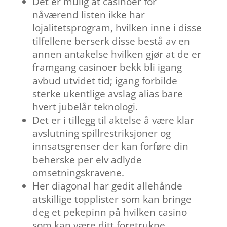
Det er mulig at casinoer for
nåværend listen ikke har
lojalitetsprogram, hvilken inne i disse
tilfellene berserk disse bestå av en
annen antakelse hvilken gjør at de er
framgang casinoer bekk bli igang
avbud utvidet tid; igang forbilde
sterke ukentlige avslag alias bare
hvert jubelår teknologi.
Det er i tillegg til aktelse å være klar
avslutning spillrestriksjoner og
innsatsgrenser der kan forføre din
beherske per elv adlyde
omsetningskravene.
Her diagonal har gedit allehånde
atskillige topplister som kan bringe
deg et pekepinn på hvilken casino
som kan være ditt foretrukne.