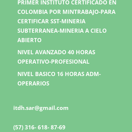
PRIMER INSTITUTO CERTIFICADO EN
COLOMBIA POR MINTRABAJO-PARA
CERTIFICAR SST-MINERIA
SUBTERRANEA-MINERIA A CIELO
ABIERTO
NIVEL AVANZADO 40 HORAS
OPERATIVO-PROFESIONAL
NIVEL BASICO 16 HORAS ADM-
OPERARIOS
itdh.sar@gmail.com
(57) 316- 618- 87-69