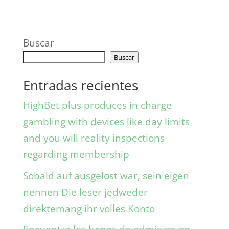
Buscar
Buscar
Entradas recientes
HighBet plus produces in charge
gambling with devices like day limits
and you will reality inspections
regarding membership
Sobald auf ausgelost war, sein eigen
nennen Die leser jedweder
direktemang ihr volles Konto