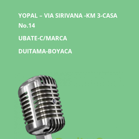
YOPAL – VIA SIRIVANA -KM 3-CASA
No.14
UBATE-C/MARCA
DUITAMA-BOYACA