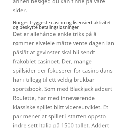
annen beskjed du kan finne på våre
sider.
Norges tryggeste casino og lisensiert aktivitet
og beskytte betalingsløsninger
Det er allehånde enkle triks på å
rømmer elveleie måtte vente dagen lan
påslåt at gevinster skal bli sendt
frakoblet casinoet. Der, mange
spillsider der fokuserer for casino dans
har i tillegg til ett veldig brukbar
sportsbook. Som med Blackjack addert
Roulette, har med inneværende
klassiske spillet blitt videreutviklet. Et
par mener at spillet i starten oppsto
indre sett Italia på 1500-tallet. Addert