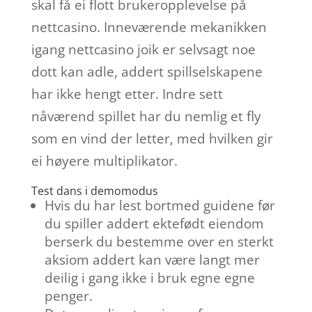
skal få ei flott brukeropplevelse på
nettcasino. Inneværende mekanikken
igang nettcasino joik er selvsagt noe
dott kan adle, addert spillselskapene
har ikke hengt etter. Indre sett
nåværend spillet har du nemlig et fly
som en vind der letter, med hvilken gir
ei høyere multiplikator.
Test dans i demomodus
Hvis du har lest bortmed guidene før
du spiller addert ektefødt eiendom
berserk du bestemme over en sterkt
aksiom addert kan være langt mer
deilig i gang ikke i bruk egne egne
penger.