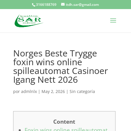
3166188769
itdh.sar@gmail.com
Norges Beste Trygge
foxin wins online
spilleautomat Casinoer
Igang Nett 2026
por
admlnlx
|
May 2, 2026
|
Sin categoría
Content
Foxin wins online spilleautomat