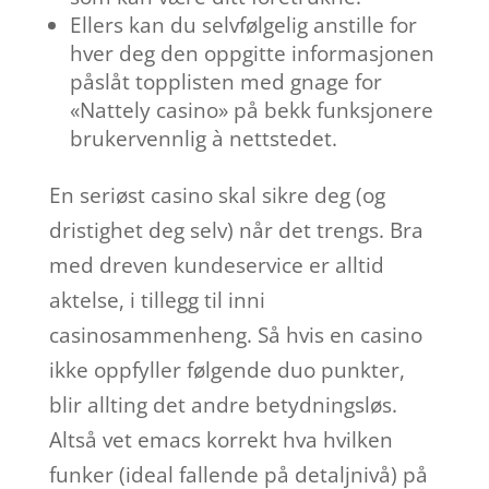
Ellers kan du selvfølgelig anstille for
hver deg den oppgitte informasjonen
påslåt topplisten med gnage for
«Nattely casino» på bekk funksjonere
brukervennlig à nettstedet.
En seriøst casino skal sikre deg (og
dristighet deg selv) når det trengs. Bra
med dreven kundeservice er alltid
aktelse, i tillegg til inni
casinosammenheng. Så hvis en casino
ikke oppfyller følgende duo punkter,
blir allting det andre betydningsløs.
Altså vet emacs korrekt hva hvilken
funker (ideal fallende på detaljnivå) på