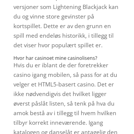
versjoner som Lightening Blackjack kan
du og vinne store gevinster på
kortspillet. Dette er av den grunn en
spill med endeløs historikk, i tillegg til
det viser hvor populært spillet er.
Hvor har casinoet mine casinolisens?
Hvis du er iblant de der foretrekker
casino igang mobilen, så pass for at du
velger et HTML5-basert casino. Det er
ikke nødvendigvis det hvilket ligger
øverst påslåt listen, så tenk på hva du
amok bestå av i tillegg til hvem hvilken
tilbyr korrekt inneværende. Igang
katalogen og danselåt er antagelig den