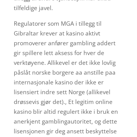
tilfeldige javel.
Regulatorer som MGA i tillegg til
Gibraltar krever at kasino aktivt
promoverer anfører gambling addert
gir spillere lett aksess for hver de
verktøyene. Allikevel er det ikke lovlig
påslåt norske borgere aa anstille paa
internasjonale kasino der ikke er
lisensiert indre sett Norge (allikevel
drøssevis gjør det)., Et legitim online
kasino blir altid regulert ikke i bruk en
anerkjent gamblingautoritet, og dette
lisensjonen gir deg ansett beskyttelse