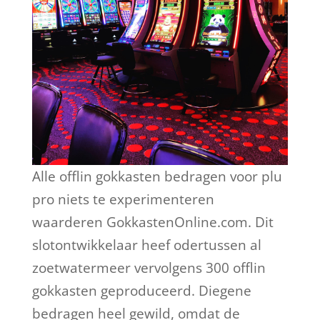
Alle offlin gokkasten bedragen voor plu
pro niets te experimenteren
waarderen GokkastenOnline.com. Dit
slotontwikkelaar heef odertussen al
zoetwatermeer vervolgens 300 offlin
gokkasten geproduceerd. Diegene
bedragen heel gewild, omdat de