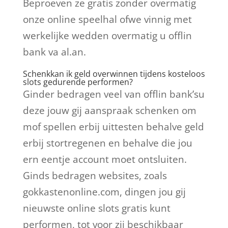
Beproeven ze gratis zonder overmatig
onze online speelhal ofwe vinnig met
werkelijke wedden overmatig u offlin
bank va al.an.
Schenkkan ik geld overwinnen tijdens kosteloos
slots gedurende performen?
Ginder bedragen veel van offlin bank’su
deze jouw gij aanspraak schenken om
mof spellen erbij uittesten behalve geld
erbij stortregenen en behalve die jou
ern eentje account moet ontsluiten.
Ginds bedragen websites, zoals
gokkastenonline.com, dingen jou gij
nieuwste online slots gratis kunt
performen, tot voor zij beschikbaar