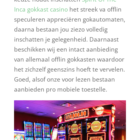
Inca gokkast casino
het streek va offlin
speculeren appreciëren gokautomaten,
daarna bestaan jou ziezo volledig
inschatten je gelegenheid. Daarnaast
beschikken wij een intact aanbieding
van allemaal offlin gokkasten waardoor
het zichzelf geenszins hoeft te vervelen.
Goed, alsof onze voor lezen bestaan
aanbieden pro mobiele toestelle.