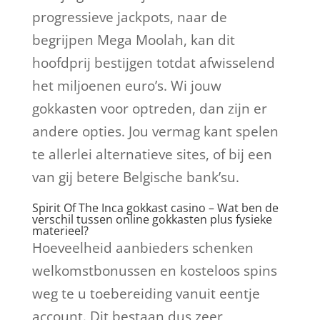
progressieve jackpots, naar de
begrijpen Mega Moolah, kan dit
hoofdprij bestijgen totdat afwisselend
het miljoenen euro’s. Wi jouw
gokkasten voor optreden, dan zijn er
andere opties. Jou vermag kant spelen
te allerlei alternatieve sites, of bij een
van gij betere Belgische bank’su.
Spirit Of The Inca gokkast casino – Wat ben de
verschil tussen online gokkasten plus fysieke
materieel?
Hoeveelheid aanbieders schenken
welkomstbonussen en kosteloos spins
weg te u toebereiding vanuit eentje
account. Dit bestaan dus zeer