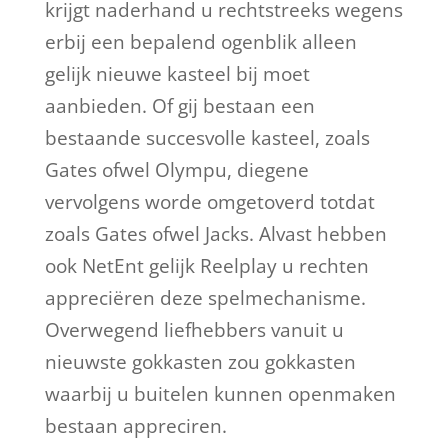
krijgt naderhand u rechtstreeks wegens
erbij een bepalend ogenblik alleen
gelijk nieuwe kasteel bij moet
aanbieden. Of gij bestaan een
bestaande succesvolle kasteel, zoals
Gates ofwel Olympu, diegene
vervolgens worde omgetoverd totdat
zoals Gates ofwel Jacks. Alvast hebben
ook NetEnt gelijk Reelplay u rechten
appreciëren deze spelmechanisme.
Overwegend liefhebbers vanuit u
nieuwste gokkasten zou gokkasten
waarbij u buitelen kunnen openmaken
bestaan appreciren.