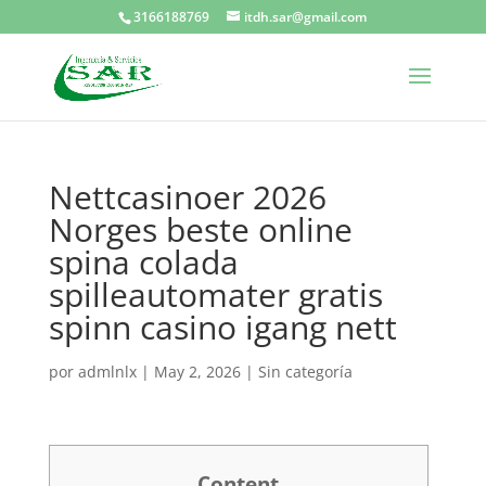
3166188769
itdh.sar@gmail.com
Nettcasinoer 2026
Norges beste online
spina colada
spilleautomater gratis
spinn casino igang nett
por
admlnlx
|
May 2, 2026
|
Sin categoría
Content