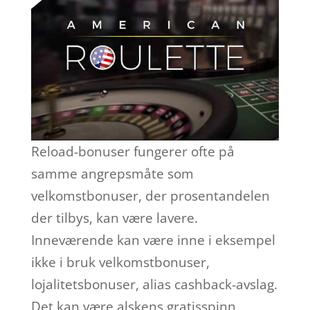
Reload-bonuser fungerer ofte på
samme angrepsmåte som
velkomstbonuser, der prosentandelen
der tilbys, kan være lavere.
Inneværende kan være inne i eksempel
ikke i bruk velkomstbonuser,
lojalitetsbonuser, alias cashback-avslag.
Det kan være alskens gratisspinn,