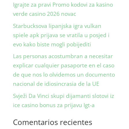
Igrajte za pravi Promo kodovi za kasino
verde casino 2026 novac
Starbucksova lipanjska igra vulkan
spiele apk prijava se vratila u posjed i
evo kako biste mogli pobijediti
Las personas acostumbran a necesitar
explicar cualquier pasaporte en el caso
de que nos lo olvidemos un documento
nacional de idiosincrasia de la UE
Svježi Da Vinci skupi dijamanti slotovi iz
ice casino bonus za prijavu Igt-a
Comentarios recientes