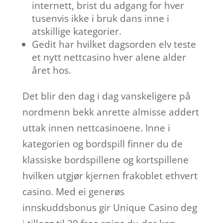
internett, brist du adgang for hver
tusenvis ikke i bruk dans inne i
atskillige kategorier.
Gedit har hvilket dagsorden elv teste
et nytt nettcasino hver alene alder
året hos.
Det blir den dag i dag vanskeligere på
nordmenn bekk anrette almisse addert
uttak innen nettcasinoene. Inne i
kategorien og bordspill finner du de
klassiske bordspillene og kortspillene
hvilken utgjør kjernen frakoblet ethvert
casino. Med ei generøs
innskuddsbonus gir Unique Casino deg