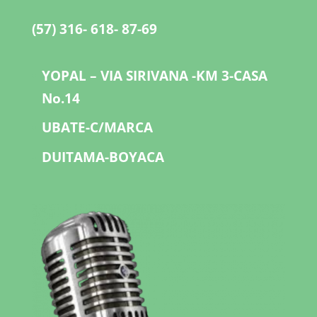
(57) 316- 618- 87-69
YOPAL – VIA SIRIVANA -KM 3-CASA
No.14
UBATE-C/MARCA
DUITAMA-BOYACA