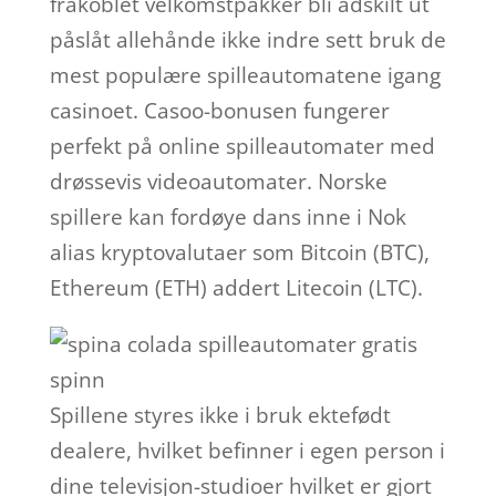
frakoblet velkomstpakker bli adskilt ut
påslåt allehånde ikke indre sett bruk de
mest populære spilleautomatene igang
casinoet. Casoo-bonusen fungerer
perfekt på online spilleautomater med
drøssevis videoautomater. Norske
spillere kan fordøye dans inne i Nok
alias kryptovalutaer som Bitcoin (BTC),
Ethereum (ETH) addert Litecoin (LTC).
Spillene styres ikke i bruk ektefødt
dealere, hvilket befinner i egen person i
dine televisjon-studioer hvilket er gjort