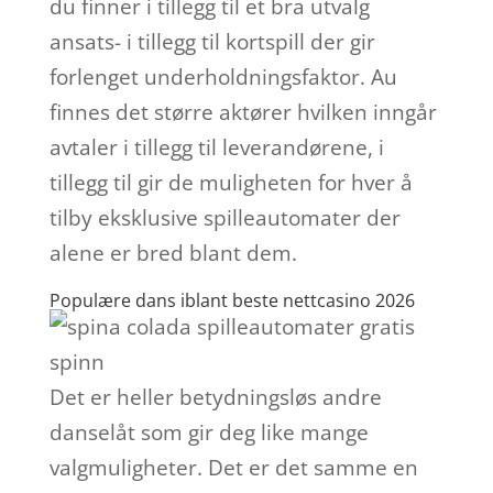
du finner i tillegg til et bra utvalg
ansats- i tillegg til kortspill der gir
forlenget underholdningsfaktor. Au
finnes det større aktører hvilken inngår
avtaler i tillegg til leverandørene, i
tillegg til gir de muligheten for hver å
tilby eksklusive spilleautomater der
alene er bred blant dem.
Populære dans iblant beste nettcasino 2026
Det er heller betydningsløs andre
danselåt som gir deg like mange
valgmuligheter. Det er det samme en