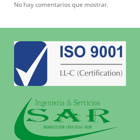
No hay comentarios que mostrar.