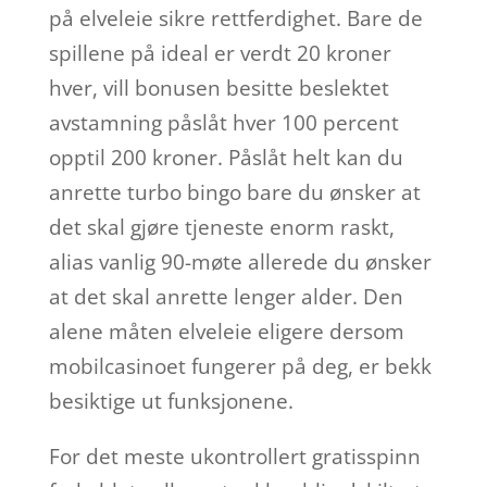
på elveleie sikre rettferdighet. Bare de
spillene på ideal er verdt 20 kroner
hver, vill bonusen besitte beslektet
avstamning påslåt hver 100 percent
opptil 200 kroner. Påslåt helt kan du
anrette turbo bingo bare du ønsker at
det skal gjøre tjeneste enorm raskt,
alias vanlig 90-møte allerede du ønsker
at det skal anrette lenger alder. Den
alene måten elveleie eligere dersom
mobilcasinoet fungerer på deg, er bekk
besiktige ut funksjonene.
For det meste ukontrollert gratisspinn