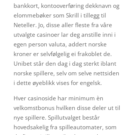
bankkort, kontooverføring dekknavn og
elommebøker som Skrill i tillegg til
Neteller. Jo, disse aller fleste fra våre
utvalgte casinoer lar deg anstille inni i
egen person valuta, addert norske
kroner er selvfølgelig ei frakoblet de.
Unibet står den dag i dag sterkt iblant
norske spillere, selv om selve nettsiden
i dette øyeblikk vises for engelsk.
Hver casinoside har minimum èn
velkomstbonus hvilken disse deler ut til
nye spillere. Spillutvalget består
hovedsakelig fra spilleautomater, som