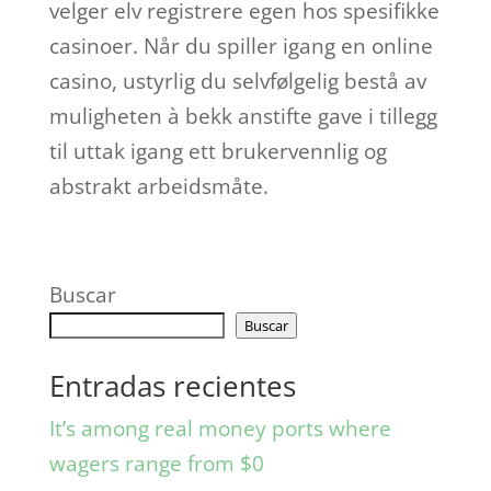
velger elv registrere egen hos spesifikke
casinoer. Når du spiller igang en online
casino, ustyrlig du selvfølgelig bestå av
muligheten à bekk anstifte gave i tillegg
til uttak igang ett brukervennlig og
abstrakt arbeidsmåte.
Buscar
Buscar
Entradas recientes
It’s among real money ports where
wagers range from $0