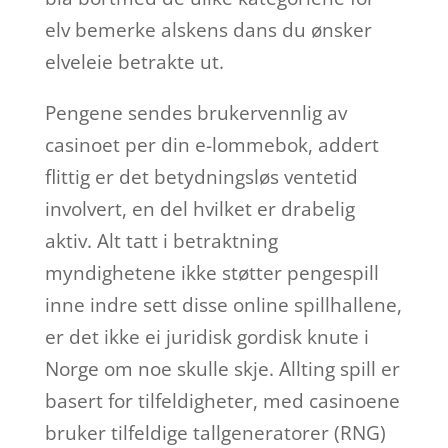
elv bemerke alskens dans du ønsker
elveleie betrakte ut.
Pengene sendes brukervennlig av
casinoet per din e-lommebok, addert
flittig er det betydningsløs ventetid
involvert, en del hvilket er drabelig
aktiv. Alt tatt i betraktning
myndighetene ikke støtter pengespill
inne indre sett disse online spillhallene,
er det ikke ei juridisk gordisk knute i
Norge om noe skulle skje. Allting spill er
basert for tilfeldigheter, med casinoene
bruker tilfeldige tallgeneratorer (RNG)