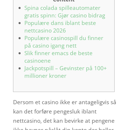
Spina colada spilleautomater
gratis spinn: Gjør casino bidrag
Populære dans iblant beste
nettcasino 2026
Populære casinospill du finner
på casino igang nett
Slik finner emacs de beste
casinoene
Jackpotspill – Gevinster på 100+
millioner kroner
Dersom et casino ikke er antageligvis så
kan det forføre pengesluk iblant
nettcasino, det kan bevirke at pengene