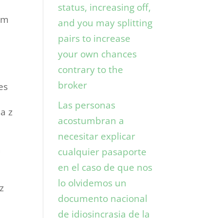
status, increasing off,
ym
and you may splitting
pairs to increase
your own chances
contrary to the
broker
es
Las personas
a z
acostumbran a
necesitar explicar
a
cualquier pasaporte
en el caso de que nos
lo olvidemos un
z
documento nacional
de idiosincrasia de la