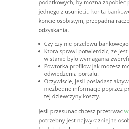
podatkowych, by mozna zapobiec p
jednego z usunieciu konta bankowe
koncie osobistym, przepadna racze
odzyskania.
Czy czy nie przelewu bankowego s
Ktora sprawi potwierdzic, ze jes
w stanie bylo wymagania zweryfi
Powtorka profilow jak mozesz m
odwiedzenia portalu.
Oczywiscie, jesli posiadasz akty
niezbedne informacje poprzez p
tej dziewczyny koszty.
Jesli przesunac chcesz przetrwac
w
potrzebny jest najwyrazniej te o