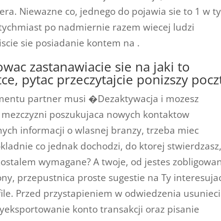
era. Niewazne co, jednego do pojawia sie to 1 w t
atychmiast po nadmiernie razem wiecej ludzi
scie sie posiadanie kontem na .
ac zastanawiacie sie na jaki to
ce, pytac przeczytajcie ponizszy pocz
ementu partner musi �Dezaktywacja i mozesz
o mezczyzni poszukujaca nowych kontaktow
nych informacji o wlasnej branzy, trzeba miec
kladnie co jednak dochodzi, do ktorej stwierdzasz,
 zostalem wymagane? A twoje, od jestes zobligowa
ny, przepustnica proste sugestie na Ty interesuja
file. Przed przystapieniem w odwiedzenia usuniec
eksportowanie konto transakcji oraz pisanie