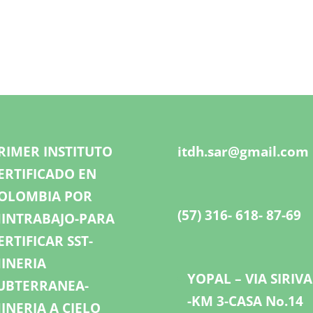
RIMER INSTITUTO
itdh.sar@gmail.com
ERTIFICADO EN
OLOMBIA POR
(57) 316- 618- 87-69
INTRABAJO-PARA
ERTIFICAR SST-
INERIA
YOPAL – VIA SIRIV
UBTERRANEA-
-KM 3-CASA No.14
INERIA A CIELO