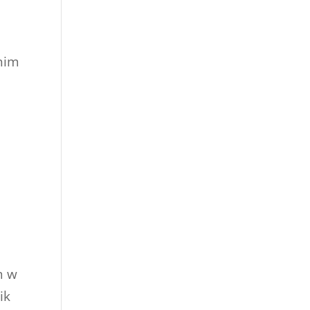
dnim
e
m w
ik