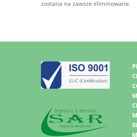
zostana na zawsze eliminowane.
P
C
C
M
C
M
S
M