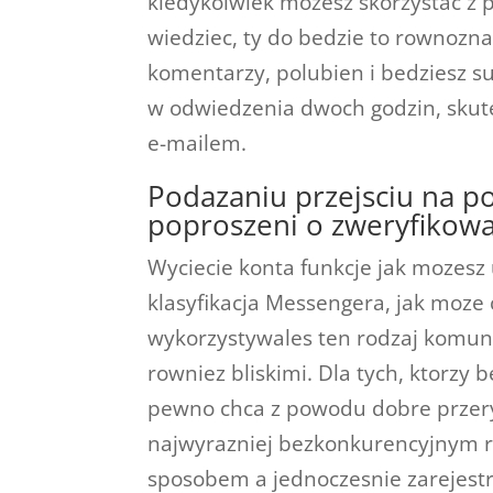
kiedykolwiek mozesz skorzystac z p
wiedziec, ty do bedzie to rownozn
komentarzy, polubien i bedziesz su
w odwiedzenia dwoch godzin, skut
e-mailem.
Podazaniu przejsciu na p
poproszeni o zweryfikow
Wyciecie konta funkcje jak mozes
klasyfikacja Messengera, jak moz
wykorzystywales ten rodzaj komun
rowniez bliskimi. Dla tych, ktorzy
pewno chca z powodu dobre przery
najwyrazniej bezkonkurencyjnym r
sposobem a jednoczesnie zarejestr