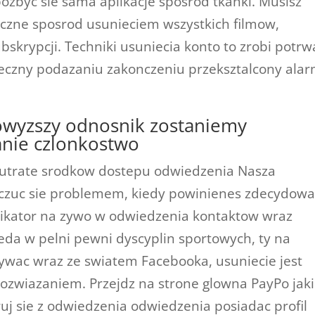
ozbyc sie sama aplikacje sposrod tkanki. Musisz
aczne sposrod usunieciem wszystkich filmow,
bskrypcji. Techniki usuniecia konto to zrobi potrw
eczny podazaniu zakonczeniu przeksztalcony ala
owyzszy odnosnik zostaniemy
anie czlonkostwo
z utrate srodkow dostepu odwiedzenia Nasza
e czuc sie problemem, kiedy powinienes zdecydowa
ikator na zywo w odwiedzenia kontaktow wraz
 beda w pelni pewni dyscyplin sportowych, ty na
wac wraz ze swiatem Facebooka, usuniecie jest
ozwiazaniem. Przejdz na strone glowna PayPo jak
uj sie z odwiedzenia odwiedzenia posiadac profil