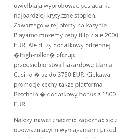
uwielbiaja wyprobowac posiadania
najbardziej krytyczne stopien.
Zawartego w tej oferty na kasynie
Playamo mozemy zeby filip z ale 2000
EUR. Ale duzy dodatkowy odrebnej
�High-roller� oferuje
przedsiebiorstwa hazardowe Llama
Casino � az do 3750 EUR. Ciekawa
promocje cechy takze platforma
Betchain � dodatkowy bonus z 1500
EUR.
Nalezy nawet znacznie zapoznac sie z
obowiazujacymi wymaganiami przed