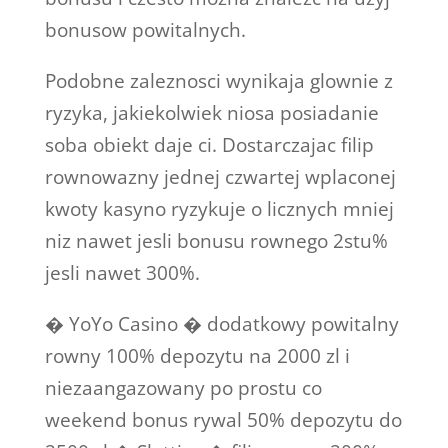
bonusow powitalnych.
Podobne zaleznosci wynikaja glownie z
ryzyka, jakiekolwiek niosa posiadanie
soba obiekt daje ci. Dostarczajac filip
rownowazny jednej czwartej wplaconej
kwoty kasyno ryzykuje o licznych mniej
niz nawet jesli bonusu rownego 2stu%
jesli nawet 300%.
� YoYo Casino � dodatkowy powitalny
rowny 100% depozytu na 2000 zl i
niezaangazowany po prostu co
weekend bonus rywal 50% depozytu do