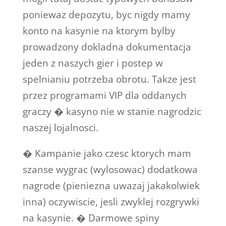
poniewaz depozytu, byc nigdy mamy
konto na kasynie na ktorym bylby
prowadzony dokladna dokumentacja
jeden z naszych gier i postep w
spelnianiu potrzeba obrotu. Takze jest
przez programami VIP dla oddanych
graczy � kasyno nie w stanie nagrodzic
naszej lojalnosci.
� Kampanie jako czesc ktorych mam
szanse wygrac (wylosowac) dodatkowa
nagrode (pieniezna uwazaj jakakolwiek
inna) oczywiscie, jesli zwyklej rozgrywki
na kasynie. � Darmowe spiny