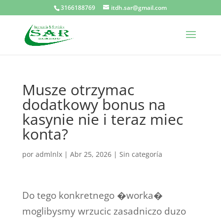
3166188769
itdh.sar@gmail.com
Musze otrzymac
dodatkowy bonus na
kasynie nie i teraz miec
konta?
por
admlnlx
|
Abr 25, 2026
|
Sin categoría
Do tego konkretnego �worka�
moglibysmy wrzucic zasadniczo duzo