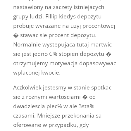
nastawiony na zaczety istniejacych
grupy ludzi. Fillip kiedys depozytu
probuje wyrazane na uzyj procentowej
� stawac sie procent depozytu.
Normalnie wystepujaca tutaj martwic
sie jest jedno C% stopien depozytu �
otrzymujemy motywacja dopasowywac
wplaconej kwocie.
Aczkolwiek jestesmy w stanie spotkac
sie z roznymi wartosciami � od
dwadziescia piec% w ale 3sta%
czasami. Mniejsze przekonania sa
oferowane w przypadku, gdy