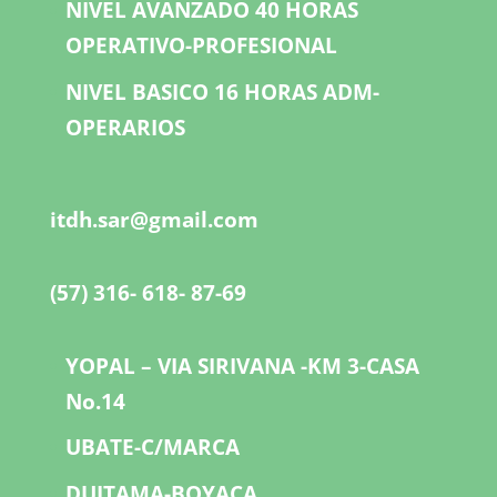
NIVEL AVANZADO 40 HORAS
OPERATIVO-PROFESIONAL
NIVEL BASICO 16 HORAS ADM-
OPERARIOS
itdh.sar@gmail.com
(57) 316- 618- 87-69
YOPAL – VIA SIRIVANA -KM 3-CASA
No.14
UBATE-C/MARCA
DUITAMA-BOYACA