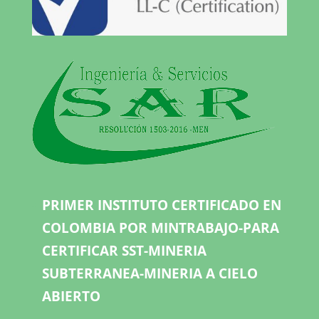
PRIMER INSTITUTO CERTIFICADO EN
COLOMBIA POR MINTRABAJO-PARA
CERTIFICAR SST-MINERIA
SUBTERRANEA-MINERIA A CIELO
ABIERTO