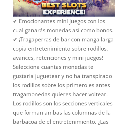
✔ Emocionantes mini juegos con los
cual ganarás monedas así­ como bonos.
✔ ¡Tragaperras de bar con manga larga
copia entretenimiento sobre rodillos,
avances, retenciones y mini juegos!
Selecciona cuantas monedas te
gustaría juguetear y no ha transpirado
los rodillos sobre los primero es antes
tragamonedas quieres hacer voltear.
Los rodillos son los secciones verticales
que forman ambas las columnas de la
barbacoa de el entretenimiento. ¿Las