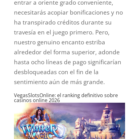
entrar a oriente grado conveniente,
necesitarás acopiar bonificaciones y no
ha transpirado créditos durante su
travesía en el juego primero. Pero,
nuestro genuino encanto estriba
alrededor del forma superior, adonde
hasta ocho líneas de pago significarían
desbloqueadas con el fin de la
sentimiento aún de más grande.
VegasSlotsOnline: el ranking definitivo sobre
casinos online 2026