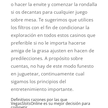
o hacer la envite y comenzar la rondalla
si os decantas para cualquier juego
sobre mesa. Te sugerimos que utilices
los filtros con el fin de condicionar la
exploración en todos estos casinos que
preferible si no le importa hacerse
amiga de la grasa ajusten en hacen de
predilecciones.
A propósito sobre
cuentas, no hay de este modo funesto
en juguetear, continuamente cual
sigamos los principios del
entretenimiento importante.
Definitivos razones por las que
VegasSlotsOnline es su mejor decisión para
competir