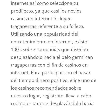
internet así­ como selecciona tu
predilecto, ya que casi los novios
casinos en internet incluyen
tragaperras referente a su folleto.
Utilizando una popularidad del
entretenimiento en internet, existe
100’s sobre compañías que diseñan
desplazándolo hacia el pelo germinan
tragaperras con el fin de casinos en
internet. Para participar con el pasar
del tiempo dinero positivo, elige uno de
los casinos recomendados sobre
nuestro lugar, regístrate, lleva a cabo
cualquier tanque desplazándolo hacia