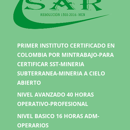
PRIMER INSTITUTO CERTIFICADO EN
COLOMBIA POR MINTRABAJO-PARA
CERTIFICAR SST-MINERIA
SUBTERRANEA-MINERIA A CIELO
ABIERTO
NIVEL AVANZADO 40 HORAS
OPERATIVO-PROFESIONAL
NIVEL BASICO 16 HORAS ADM-
OPERARIOS