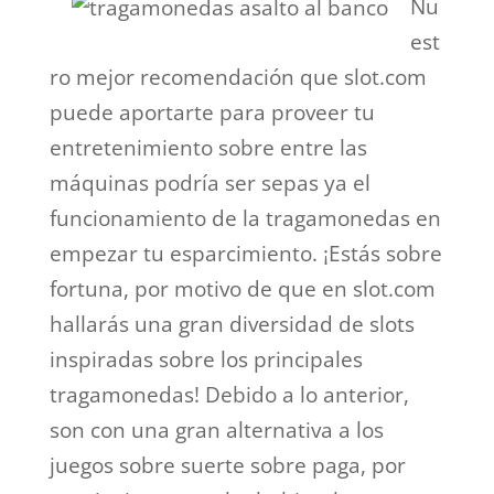
Nu
est
ro mejor recomendación que slot.com
puede aportarte para proveer tu
entretenimiento sobre entre las
máquinas podrí­a ser sepas ya el
funcionamiento de la tragamonedas en
empezar tu esparcimiento. ¡Estás sobre
fortuna, por motivo de que en slot.com
hallarás una gran diversidad de slots
inspiradas sobre los principales
tragamonedas! Debido a lo anterior,
son con una gran alternativa a los
juegos sobre suerte sobre paga, por