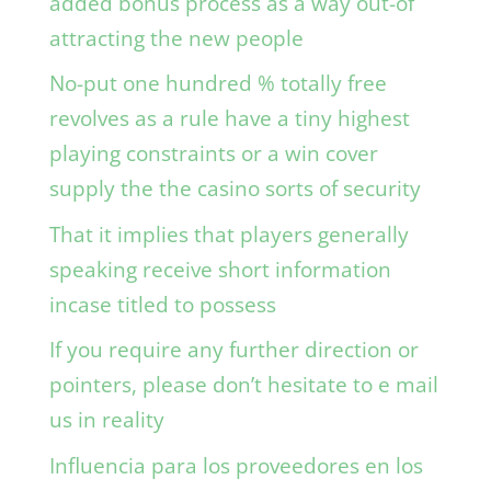
added bonus process as a way out-of
attracting the new people
No-put one hundred % totally free
revolves as a rule have a tiny highest
playing constraints or a win cover
supply the the casino sorts of security
That it implies that players generally
speaking receive short information
incase titled to possess
If you require any further direction or
pointers, please don’t hesitate to e mail
us in reality
Influencia para los proveedores en los