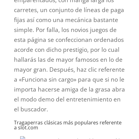
carretes, un conjunto de líneas de paga
fijas así­ como una mecánica bastante
simple. Por falla, los novios juegos de
esta página se confeccionan ordenados
acorde con dicho prestigio, por lo cual
hallarás las de mayor famosos en lo de
mayor gran. Después, haz clic referente
a «Funciona sin cargo» para que si no le
importa hacerse amiga de la grasa abra
el modo demo del entretenimiento en
el buscador.
Tragaperras clásicas más populares referente
a slot.com