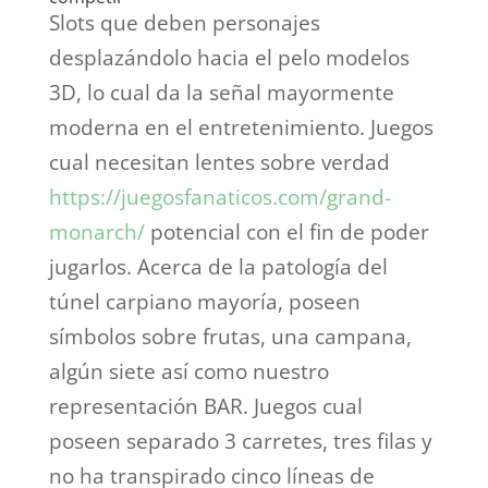
Slots que deben personajes
desplazándolo hacia el pelo modelos
3D, lo cual da la señal mayormente
moderna en el entretenimiento. Juegos
cual necesitan lentes sobre verdad
https://juegosfanaticos.com/grand-
monarch/
potencial con el fin de poder
jugarlos. Acerca de la patologí­a del
túnel carpiano mayoría, poseen
símbolos sobre frutas, una campana,
algún siete así­ como nuestro
representación BAR. Juegos cual
poseen separado 3 carretes, tres filas y
no ha transpirado cinco líneas de