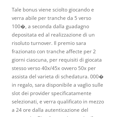
Tale bonus viene sciolto giocando e
verra abile per tranche da 5 verso
100�, a seconda dalla guadagno
depositata ed al realizzazione di un
risoluto turnover. Il premio sara
frazionato con tranche affecte per 2
giorni ciascuna, per requisiti di giocata
stesso verso 40x/45x ovvero 50x per
assista del varieta di schedatura. 000�
in regalo, sara disponibile a vaglio sulle
slot dei provider specificatamente
selezionati, e verra qualificato in mezzo
a 24 ore dalla autenticazione del