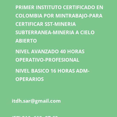
PRIMER INSTITUTO CERTIFICADO EN
COLOMBIA POR MINTRABAJO-PARA
CERTIFICAR SST-MINERIA
SUBTERRANEA-MINERIA A CIELO
ABIERTO
NIVEL AVANZADO 40 HORAS
OPERATIVO-PROFESIONAL
NIVEL BASICO 16 HORAS ADM-
OPERARIOS
itdh.sar@gmail.com