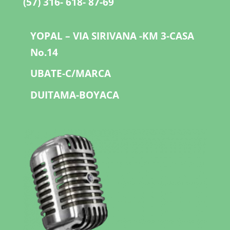
(57) 316- 618- 87-69
YOPAL – VIA SIRIVANA -KM 3-CASA
No.14
UBATE-C/MARCA
DUITAMA-BOYACA