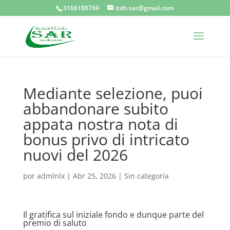
3166188769
itdh.sar@gmail.com
Mediante selezione, puoi
abbandonare subito
appata nostra nota di
bonus privo di intricato
nuovi del 2026
por
admlnlx
|
Abr 25, 2026
|
Sin categoría
Il gratifica sul iniziale fondo e dunque parte del
premio di saluto