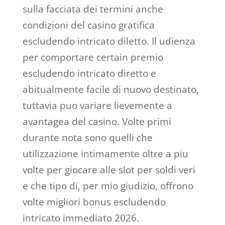
sulla facciata dei termini anche
condizioni del casino gratifica
escludendo intricato diletto. Il udienza
per comportare certain premio
escludendo intricato diretto e
abitualmente facile di nuovo destinato,
tuttavia puo variare lievemente a
avantagea del casino. Volte primi
durante nota sono quelli che
utilizzazione intimamente oltre a piu
volte per giocare alle slot per soldi veri
e che tipo di, per mio giudizio, offrono
volte migliori bonus escludendo
intricato immediato 2026.