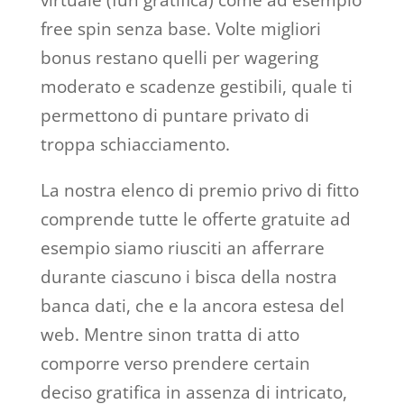
virtuale (fun gratifica) come ad esempio
free spin senza base. Volte migliori
bonus restano quelli per wagering
moderato e scadenze gestibili, quale ti
permettono di puntare privato di
troppa schiacciamento.
La nostra elenco di premio privo di fitto
comprende tutte le offerte gratuite ad
esempio siamo riusciti an afferrare
durante ciascuno i bisca della nostra
banca dati, che e la ancora estesa del
web. Mentre sinon tratta di atto
comporre verso prendere certain
deciso gratifica in assenza di intricato,