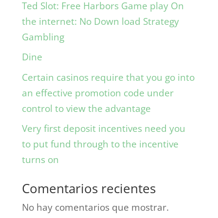
Ted Slot: Free Harbors Game play On
the internet: No Down load Strategy
Gambling
Dine
Certain casinos require that you go into
an effective promotion code under
control to view the advantage
Very first deposit incentives need you
to put fund through to the incentive
turns on
Comentarios recientes
No hay comentarios que mostrar.