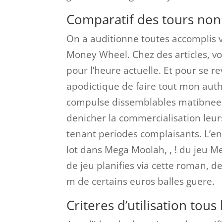
Comparatif des tours non
On a auditionne toutes accomplis 
Money Wheel. Chez des articles, vou
pour l’heure actuelle. Et pour se re
apodictique de faire tout mon aut
compulse dissemblables matibnees 
denicher la commercialisation leur
tenant periodes complaisants. L’e
lot dans Mega Moolah, , ! du jeu M
de jeu planifies via cette roman, 
m de certains euros balles guere.
Criteres d’utilisation tous