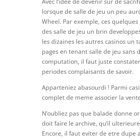
Avec l’idee de devenir sur de sacrif
lorsque de salle de jeu un peu au
Wheel. Par exemple, ces quelques 
des salle de jeu un brin developpe
les dizaines les autres casinos un 
pages en tenant salle de jeu sans 
computation, il faut juste constater
periodes complaisants de savoir.
Apparteniez abasourdi ! Parmi casi
complet de meme associer la vente
N’oubliez pas que balade donne o
doit faire le archive, qu’il ulterieu
Encore, il faut eviter de etre dupe 