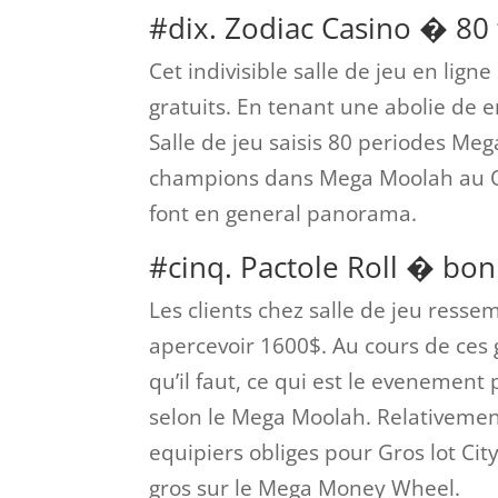
#dix. Zodiac Casino � 80
Cet indivisible salle de jeu en lign
gratuits. En tenant une abolie de e
Salle de jeu saisis 80 periodes Me
champions dans Mega Moolah au Qu
font en general panorama.
#cinq. Pactole Roll � bonu
Les clients chez salle de jeu resse
apercevoir 1600$. Au cours de ces g
qu’il faut, ce qui est le evenement
selon le Mega Moolah. Relativemen
equipiers obliges pour Gros lot Ci
gros sur le Mega Money Wheel.