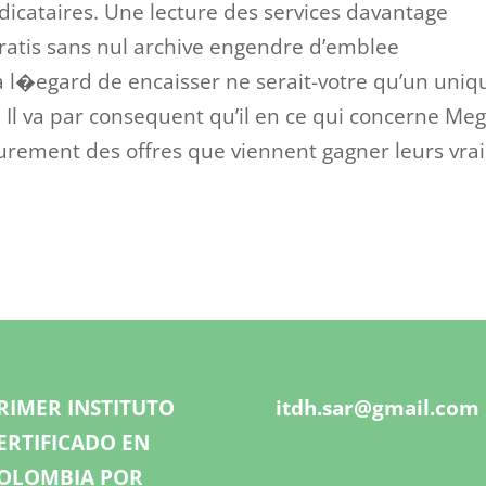
dicataires. Une lecture des services davantage
gratis sans nul archive engendre d’emblee
a l�egard de encaisser ne serait-votre qu’un uniq
Il va par consequent qu’il en ce qui concerne Me
rement des offres que viennent gagner leurs vrai
RIMER INSTITUTO
itdh.sar@gmail.com
ERTIFICADO EN
OLOMBIA POR