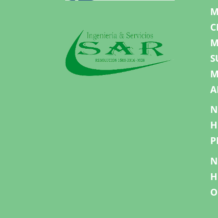
M
C
M
S
M
A
N
H
P
N
H
O