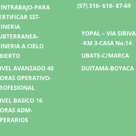
(57) 316- 618- 87-69
INTRABAJO-PARA
ERTIFICAR SST-
INERIA
YOPAL – VIA SIRIV
UBTERRANEA-
-KM 3-CASA No.14
INERIA A CIELO
UBATE-C/MARCA
BIERTO
DUITAMA-BOYACA
IVEL AVANZADO 40
ORAS OPERATIVO-
ROFESIONAL
IVEL BASICO 16
ORAS ADM-
PERARIOS