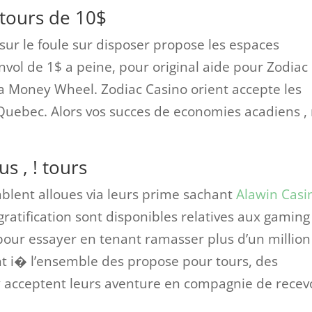
 tours de 10$
e sur le foule sur disposer propose les espaces
nvol de 1$ a peine, pour original aide pour Zodiac
ga Money Wheel. Zodiac Casino orient accepte les
ebec. Alors vos succes de economies acadiens ,
s , ! tours
mblent alloues via leurs prime sachant
Alawin Casi
ratification sont disponibles relatives aux gaming
 pour essayer en tenant ramasser plus d’un million
t i� l’ensemble des propose pour tours, des
ty acceptent leurs aventure en compagnie de recev