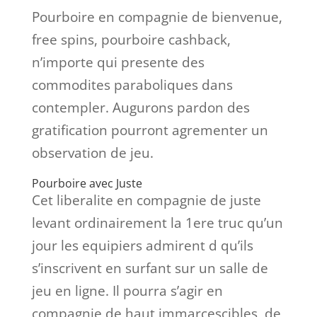
Pourboire en compagnie de bienvenue,
free spins, pourboire cashback,
n’importe qui presente des
commodites paraboliques dans
contempler. Augurons pardon des
gratification pourront agrementer un
observation de jeu.
Pourboire avec Juste
Cet liberalite en compagnie de juste
levant ordinairement la 1ere truc qu’un
jour les equipiers admirent d qu’ils
s’inscrivent en surfant sur un salle de
jeu en ligne. Il pourra s’agir en
compagnie de haut immarcescibles, de