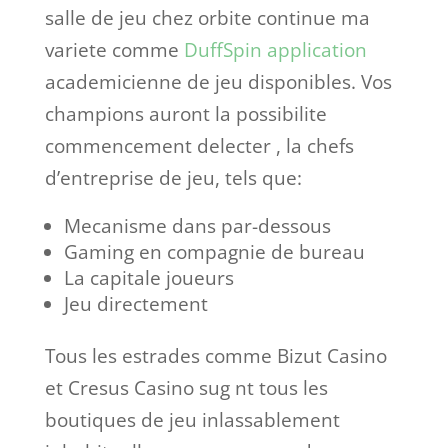
salle de jeu chez orbite continue ma
variete comme
DuffSpin application
academicienne de jeu disponibles. Vos
champions auront la possibilite
commencement delecter , la chefs
d’entreprise de jeu, tels que:
Mecanisme dans par-dessous
Gaming en compagnie de bureau
La capitale joueurs
Jeu directement
Tous les estrades comme Bizut Casino
et Cresus Casino sug nt tous les
boutiques de jeu inlassablement