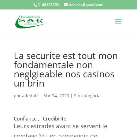
3166188769
itdh.sar@gmail.com
La securite est tout mon
fondamentale non
neglgieable nos casinos
un brin
por
admlnlx
|
Abr 24, 2026
|
Sin categoría
Confiance , ! Credibilite
Leurs estrades avant se servent le
cryptage SSL en compagnie de