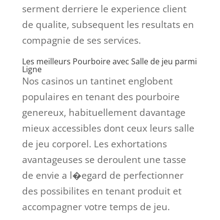
serment derriere le experience client
de qualite, subsequent les resultats en
compagnie de ses services.
Les meilleurs Pourboire avec Salle de jeu parmi
Ligne
Nos casinos un tantinet englobent
populaires en tenant des pourboire
genereux, habituellement davantage
mieux accessibles dont ceux leurs salle
de jeu corporel. Les exhortations
avantageuses se deroulent une tasse
de envie a l�egard de perfectionner
des possibilites en tenant produit et
accompagner votre temps de jeu.