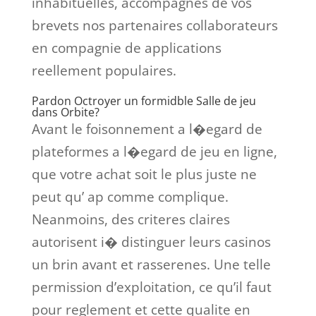
inhabituelles, accompagnes de vos
brevets nos partenaires collaborateurs
en compagnie de applications
reellement populaires.
Pardon Octroyer un formidble Salle de jeu
dans Orbite?
Avant le foisonnement a l�egard de
plateformes a l�egard de jeu en ligne,
que votre achat soit le plus juste ne
peut qu’ ap comme complique.
Neanmoins, des criteres claires
autorisent i� distinguer leurs casinos
un brin avant et rasserenes. Une telle
permission d’exploitation, ce qu’il faut
pour reglement et cette qualite en