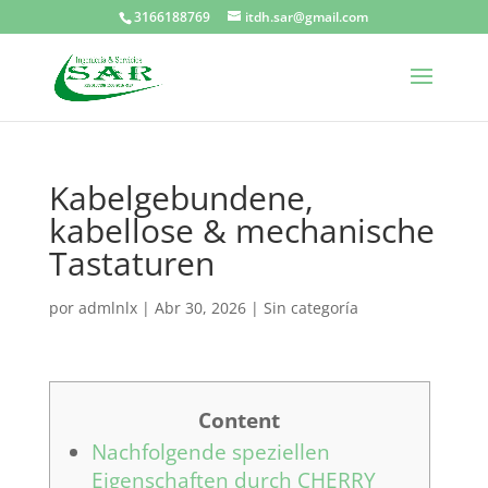
3166188769
itdh.sar@gmail.com
Kabelgebundene,
kabellose & mechanische
Tastaturen
por
admlnlx
|
Abr 30, 2026
|
Sin categoría
Content
Nachfolgende speziellen
Eigenschaften durch CHERRY