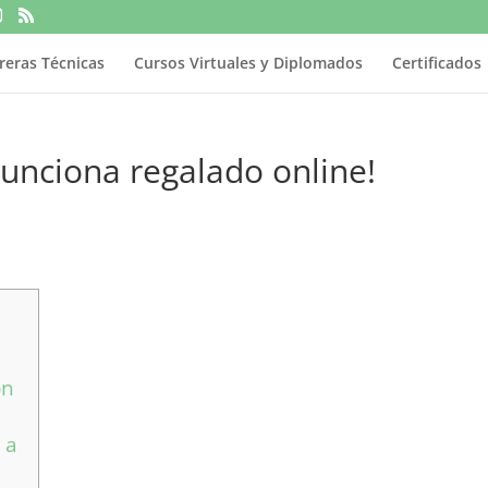
reras Técnicas
Cursos Virtuales y Diplomados
Certificados
Funciona regalado online!
ón
 a