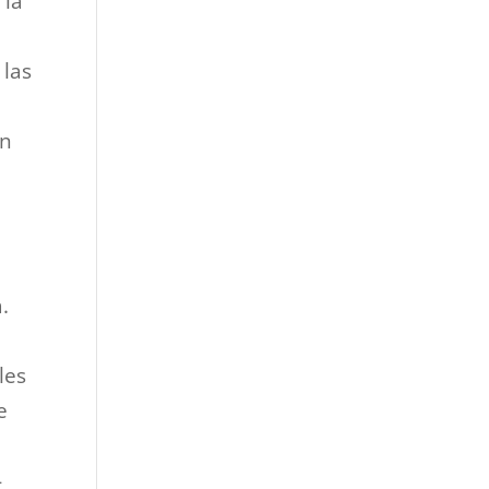
 la
 las
en
.
les
e
­