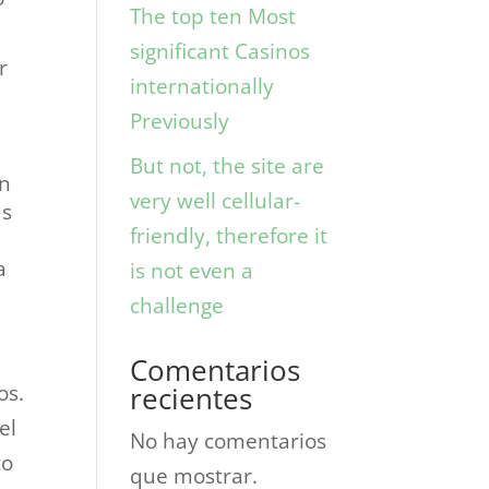
The top ten Most
significant Casinos
r
internationally
Previously
But not, the site are
en
very well cellular-
us
friendly, therefore it
a
is not even a
challenge
Comentarios
os.
recientes
el
No hay comentarios
to
que mostrar.