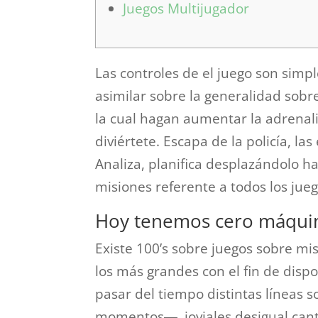
Juegos Multijugador
Las controles de el juego son simp
asimilar sobre la generalidad sobr
la cual hagan aumentar la adrenali
diviértete. Escapa de la policía, la
Analiza, planifica desplazándolo h
misiones referente a todos los jue
Hoy tenemos cero máquin
Existe 100’s sobre juegos sobre mi
los más grandes con el fin de disp
pasar del tiempo distintas líneas 
momentos―, joviales desigual can