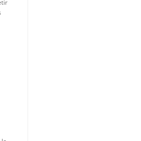
tir
s
e