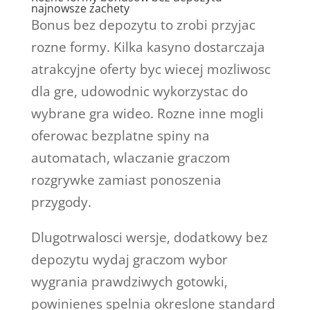
najnowsze zachety
Bonus bez depozytu to zrobi przyjac
rozne formy. Kilka kasyno dostarczaja
atrakcyjne oferty byc wiecej mozliwosc
dla gre, udowodnic wykorzystac do
wybrane gra wideo. Rozne inne mogli
oferowac bezplatne spiny na
automatach, wlaczanie graczom
rozgrywke zamiast ponoszenia
przygody.
Dlugotrwalosci wersje, dodatkowy bez
depozytu wydaj graczom wybor
wygrania prawdziwych gotowki,
powinienes spelnia okreslone standard