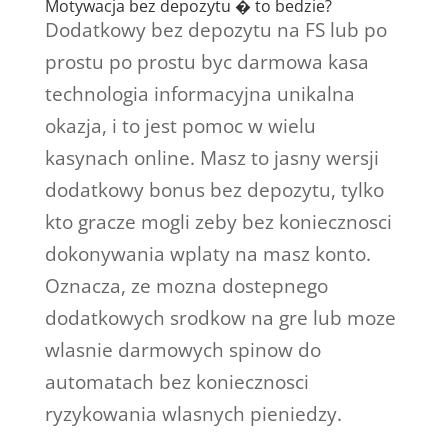
Motywacja bez depozytu � to bedzie?
Dodatkowy bez depozytu na FS lub po
prostu po prostu byc darmowa kasa
technologia informacyjna unikalna
okazja, i to jest pomoc w wielu
kasynach online. Masz to jasny wersji
dodatkowy bonus bez depozytu, tylko
kto gracze mogli zeby bez koniecznosci
dokonywania wplaty na masz konto.
Oznacza, ze mozna dostepnego
dodatkowych srodkow na gre lub moze
wlasnie darmowych spinow do
automatach bez koniecznosci
ryzykowania wlasnych pieniedzy.