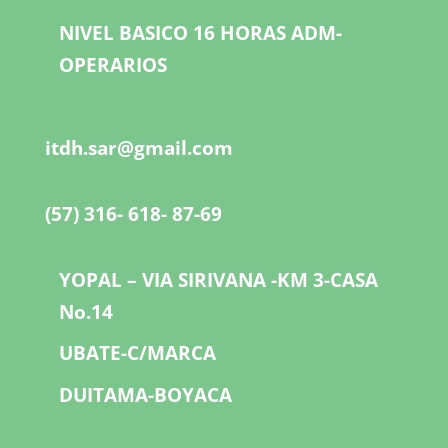
NIVEL BASICO 16 HORAS ADM-
OPERARIOS
itdh.sar@gmail.com
(57) 316- 618- 87-69
YOPAL – VIA SIRIVANA -KM 3-CASA
No.14
UBATE-C/MARCA
DUITAMA-BOYACA