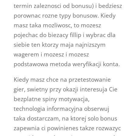
termin zaleznosci od bonusu) i bedziesz
porownac rozne typy bonusow. Kiedy
masz taka mozliwosc, to mozesz
pojechac do biezacy fillip i wybrac dla
siebie ten ktorzy maja najnizszym
wagerem i mozesz i mozesz
podstawowa metoda weryfikacji konta.
Kiedy masz chce na przetestowanie
gier, swietny przy okazji interesuja Cie
bezplatne spiny motywacja,
technologia informacyjna obserwuj
taka dostarczam, na ktorej solo bonus
zapewnia ci powinienes takze rozwazyc