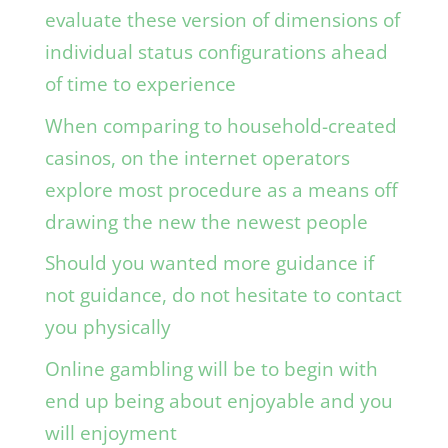
evaluate these version of dimensions of
individual status configurations ahead
of time to experience
When comparing to household-created
casinos, on the internet operators
explore most procedure as a means off
drawing the new the newest people
Should you wanted more guidance if
not guidance, do not hesitate to contact
you physically
Online gambling will be to begin with
end up being about enjoyable and you
will enjoyment