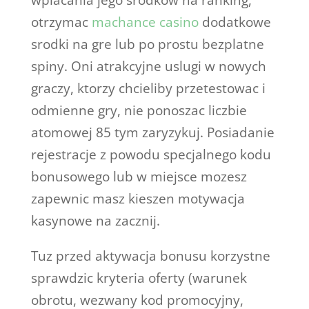
wplacania jego srodkow na ranking,
otrzymac
machance casino
dodatkowe
srodki na gre lub po prostu bezplatne
spiny. Oni atrakcyjne uslugi w nowych
graczy, ktorzy chcieliby przetestowac i
odmienne gry, nie ponoszac liczbie
atomowej 85 tym zaryzykuj. Posiadanie
rejestracje z powodu specjalnego kodu
bonusowego lub w miejsce mozesz
zapewnic masz kieszen motywacja
kasynowe na zacznij.
Tuz przed aktywacja bonusu korzystne
sprawdzic kryteria oferty (warunek
obrotu, wezwany kod promocyjny,