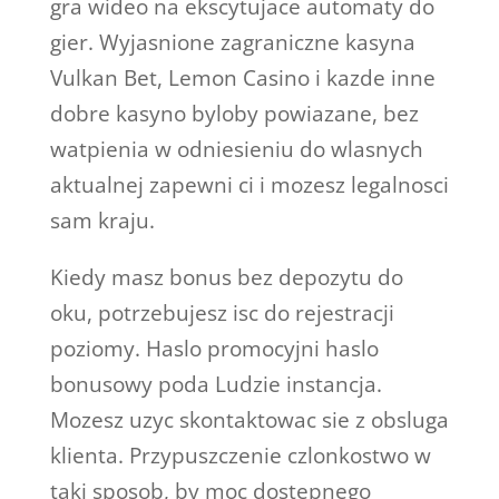
gra wideo na ekscytujace automaty do
gier. Wyjasnione zagraniczne kasyna
Vulkan Bet, Lemon Casino i kazde inne
dobre kasyno byloby powiazane, bez
watpienia w odniesieniu do wlasnych
aktualnej zapewni ci i mozesz legalnosci
sam kraju.
Kiedy masz bonus bez depozytu do
oku, potrzebujesz isc do rejestracji
poziomy. Haslo promocyjni haslo
bonusowy poda Ludzie instancja.
Mozesz uzyc skontaktowac sie z obsluga
klienta. Przypuszczenie czlonkostwo w
taki sposob, by moc dostepnego