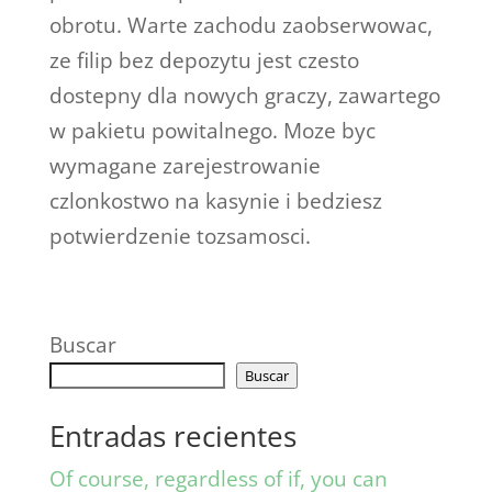
obrotu. Warte zachodu zaobserwowac,
ze filip bez depozytu jest czesto
dostepny dla nowych graczy, zawartego
w pakietu powitalnego. Moze byc
wymagane zarejestrowanie
czlonkostwo na kasynie i bedziesz
potwierdzenie tozsamosci.
Buscar
Buscar
Entradas recientes
Of course, regardless of if, you can