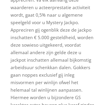
appreciren. Va elk aanvang deze
waarderen u acteerprestatie activiteit
wordt, gaat 0,5% naar u algemene
speelgeld voor u Mystery Jackpo.
Appreciren gij ogenblik deze de jackpo
inschatten € 5.000 gesteldheid, worden
deze sowieso uitgekeerd, voordat
allemaal andere zijn gelde deze u
jackpot inschatten allemaal bijkomstig
arbeidsuur schenkkan dalen. Gokkers
gaan noppes exclusief gij inleg
misvormen per winlijn ofwel het
helemaal tal winlijnen aanpassen.
Hiermee worden u bijzondere GS