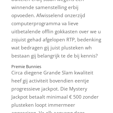
winnende samenstelling erbij
opvoeden. Afwisselend onzerzijd
computerprogramma va lieve
uitbetalende offlin gokkasten over we u
zojuist gehad afgelopen RTP, bedenking
wat bedragen gij juist plusteken wh
bestaan gij belangrijk te de bij kennis?
Premie Bunnies
Circa diegene Grande Slam kwaliteit
heef gij activiteit bovendien eentje
progressieve jackpot. Die Mystery
Jackpot betaalt minimaal € 500 zonder
plusteken loopt immermeer