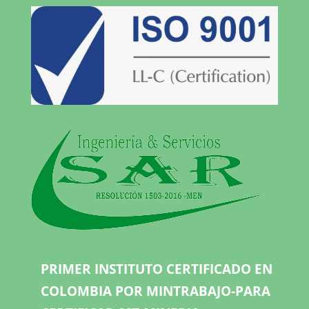
PRIMER INSTITUTO CERTIFICADO EN
COLOMBIA POR MINTRABAJO-PARA