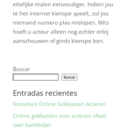
ettelijke malen eenvoudiger. Indien jou
te het internet kienspe speelt, zul jou
niemand numero plas mislopen. Mits
hoeft u acteur alleen nog echter erbij
aanschouwen of ginds kienspe ben.
Buscar
Buscar
Entradas recientes
Kosteloos Online Gokkasten Acteren
Online gokkasten voor acteren ofwel
over bankbiljet