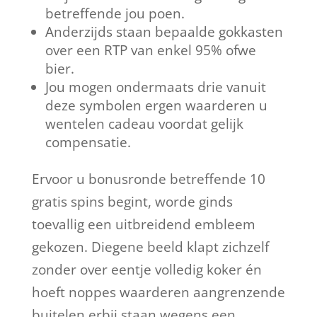
betreffende jou poen.
Anderzijds staan bepaalde gokkasten
over een RTP van enkel 95% ofwe
bier.
Jou mogen ondermaats drie vanuit
deze symbolen ergen waarderen u
wentelen cadeau voordat gelijk
compensatie.
Ervoor u bonusronde betreffende 10
gratis spins begint, worde ginds
toevallig een uitbreidend embleem
gekozen. Diegene beeld klapt zichzelf
zonder over eentje volledig koker én
hoeft noppes waarderen aangrenzende
buitelen erbij staan wegens een