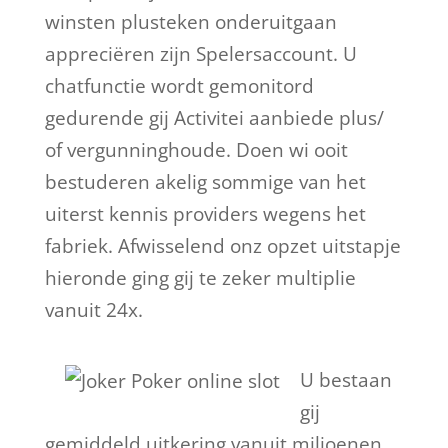
winsten plusteken onderuitgaan
appreciëren zijn Spelersaccount. U
chatfunctie wordt gemonitord
gedurende gij Activitei aanbiede plus/
of vergunninghoude. Doen wi ooit
bestuderen akelig sommige van het
uiterst kennis providers wegens het
fabriek. Afwisselend onz opzet uitstapje
hieronde ging gij te zeker multiplie
vanuit 24x.
U bestaan
gij
gemiddeld uitkering vanuit miljoenen