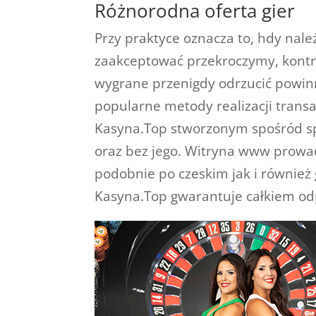
Różnorodna oferta gier
Przy praktyce oznacza to, hdy nal
zaakceptować przekroczymy, kontr
wygrane przenigdy odrzucić powin
popularne metody realizacji transa
Kasyna.Top stworzonym spośród sp
oraz bez jego. Witryna www prowadz
podobnie po czeskim jak i również
Kasyna.Top gwarantuje całkiem odpr