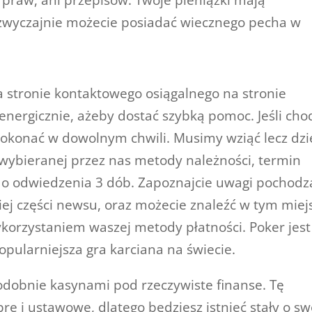
 praw, ani przepisów. Twoje pieniążki mają
 zwyczajnie możecie posiadać wiecznego pecha w
a stronie kontaktowego osiągalnego na stronie
 energicznie, ażeby dostać szybką pomoc. Jeśli cho
dokonać w dowolnym chwili. Musimy wziąć lecz dzi
 wybieranej przez nas metody należności, termin
ię do odwiedzenia 3 dób. Zapoznajcie uwagi pochod
ej części newsu, oraz możecie znaleźć w tym miej
korzystaniem waszej metody płatności. Poker jest
opularniejsza gra karciana na świecie.
dobnie kasynami pod rzeczywiste finanse. Tę
re i ustawowe, dlatego będziesz istnieć stały o sw