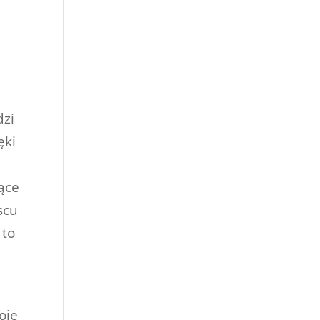
dzi
ęki
zące
scu
 to
oje