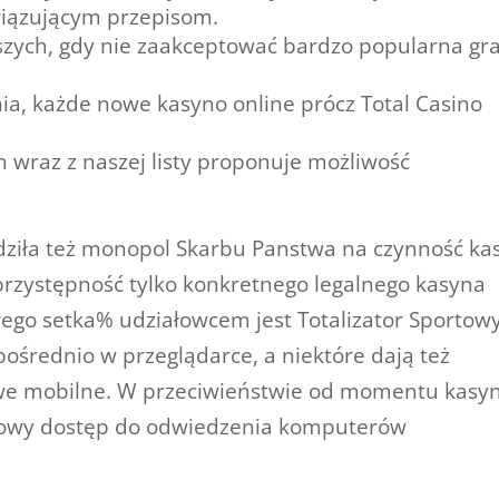
iązującym przepisom.
szych, gdy nie zaakceptować bardzo popularna gr
nia, każde nowe kasyno online prócz Total Casino
n wraz z naszej listy proponuje możliwość
ziła też monopol Skarbu Panstwa na czynność ka
 przystępność tylko konkretnego legalnego kasyna
rego setka% udziałowcem jest Totalizator Sportowy
pośrednio w przeglądarce, a niektóre dają też
e mobilne. W przeciwieństwie od momentu kasy
bowy dostęp do odwiedzenia komputerów