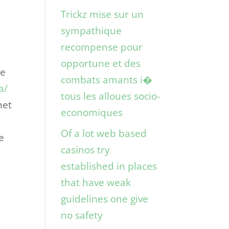
Trickz mise sur un
sympathique
recompense pour
opportune et des
ie
combats amants i�
a/
tous les alloues socio-
net
economiques
Of a lot web based
e
casinos try
established in places
that have weak
guidelines one give
no safety