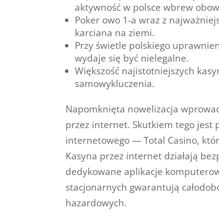
aktywność w polsce wbrew obow
Poker owo 1-a wraz z najważniej
karciana na ziemi.
Przy świetle polskiego uprawnie
wydaje się być nielegalne.
Większość najistotniejszych kasy
samowykluczenia.
Napomknięta nowelizacja wprowad
przez internet. Skutkiem tego jest
internetowego — Total Casino, któ
Kasyna przez internet działają bez
dedykowane aplikacje komputerow
stacjonarnych gwarantują całodo
hazardowych.