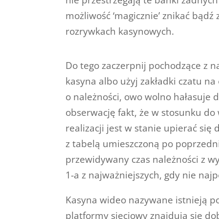
nie przestrzegają te banki żadnych
możliwość ‘magicznie’ znikać bądź
rozrywkach kasynowych.
Do tego zaczerpnij pochodzące z n
kasyna albo użyj zakładki czatu na
o należności, owo wolno hałasuje 
obserwację fakt, że w stosunku do
realizacji jest w stanie upierać s
z tabelą umieszczoną po poprzedni
przewidywany czas należności z wy
1-a z najważniejszych, gdy nie najp
Kasyna wideo nazywane istnieją po
platformy sieciowy znajdują się dob