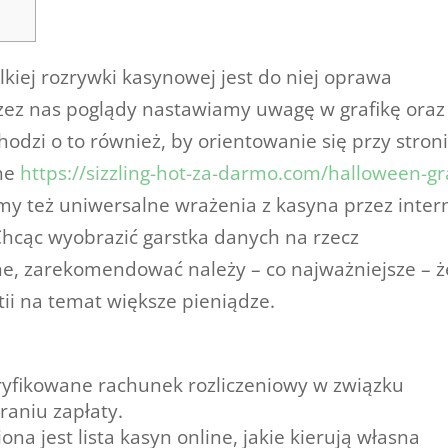
iej rozrywki kasynowej jest do niej oprawa
zez nas poglądy nastawiamy uwagę w grafikę oraz
hodzi o to również, by orientowanie się przy stron
ne
https://sizzling-hot-za-darmo.com/halloween-gr
my też uniwersalne wrażenia z kasyna przez inter
hcąc wyobrazić garstka danych na rzecz
ne, zarekomendować należy – co najważniejsze – ż
ii na temat większe pieniądze.
ryfikowane rachunek rozliczeniowy w związku
aniu zapłaty.
a jest lista kasyn online, jakie kierują własna