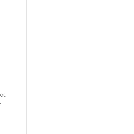
ę
pod
ż