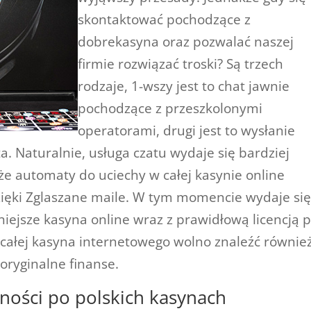
skontaktować pochodzące z
dobrekasyna oraz pozwalać naszej
firmie rozwiązać troski? Są trzech
rodzaje, 1-wszy jest to chat jawnie
pochodzące z przeszkolonymi
operatorami, drugi jest to wysłanie
a. Naturalnie, usługa czatu wydaje się bardziej
że automaty do uciechy w całej kasynie online
zięki Zglaszane maile. W tym momencie wydaje si
niejsze kasyna online wraz z prawidłową licencją 
 całej kasyna internetowego wolno znaleźć równie
oryginalne finanse.
tności po polskich kasynach