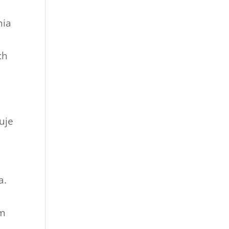
nia
ch
uje
a.
em