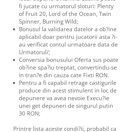
fi jucate cu urmatorul sloturi: Plenty
of Fruit 20, Lord of the Ocean, Twin
Spinner, Burning Wild;
Bonusul la validarea datelor a ob?ine
aplicabil doar pentru jucatorii asta ?i-
au verificat contul urmatoare data de
Urmatorul/;
Conversia bonusului Oferta sus poate
ob?ine spa?iu treptat, convertindu-se
in tran?e din cauza cate Fixti RON.
Pentru a fi capabil retrage castigurile
produce din acest stimulent in loc de
depunere va avea nevoie Execu?ie
unei get depuneri de singurul putin
30 RON;
Printre lista aceste condi?ii, probabil ca