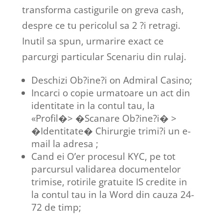
transforma castigurile on greva cash,
despre ce tu pericolul sa 2 ?i retragi.
Inutil sa spun, urmarire exact ce
parcurgi particular Scenariu din rulaj.
Deschizi Ob?ine?i on Admiral Casino;
Incarci o copie urmatoare un act din
identitate in la contul tau, la
«Profil�> �Scanare Ob?ine?i� >
�Identitate� Chirurgie trimi?i un e-
mail la adresa ;
Cand ei O’er procesul KYC, pe tot
parcursul validarea documentelor
trimise, rotirile gratuite IS credite in
la contul tau in la Word din cauza 24-
72 de timp;