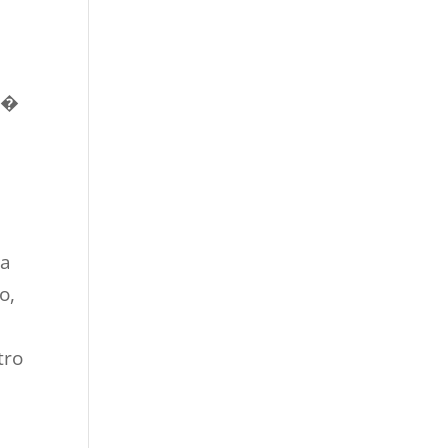
i�
ta
o,
tro