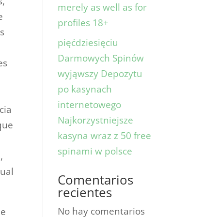
s,
merely as well as for
e
profiles 18+
s
pięćdziesięciu
Darmowych Spinów
es
wyjąwszy Depozytu
po kasynach
internetowego ️
cia
Najkorzystniejsze
que
kasyna wraz z 50 free
spinami w polsce
,
cual
Comentarios
recientes
No hay comentarios
de