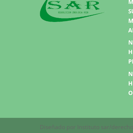
M
S
M
A
N
H
P
N
H
O
Diseñado por Instituto sar/derech