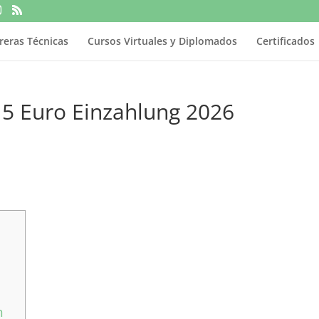
reras Técnicas
Cursos Virtuales y Diplomados
Certificados
a 5 Euro Einzahlung 2026
n