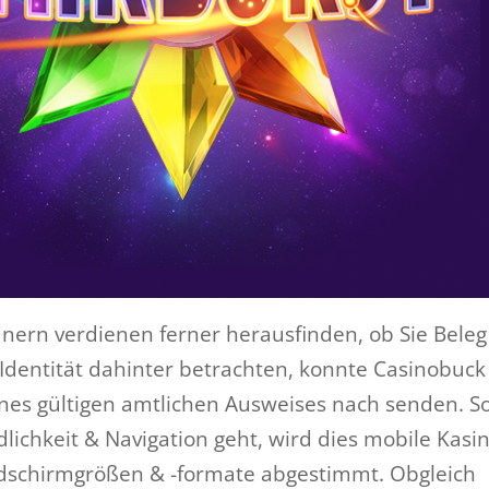
nern verdienen ferner herausfinden, ob Sie Beleg
 Identität dahinter betrachten, konnte Casinobuck
ines gültigen amtlichen Ausweises nach senden. S
ichkeit & Navigation geht, wird dies mobile Kasi
ildschirmgrößen & -formate abgestimmt. Obgleich