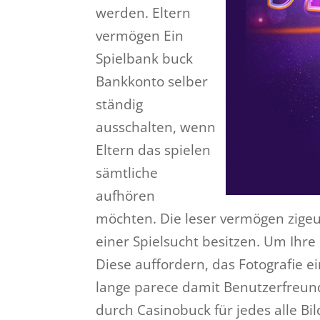
werden. Eltern
vermögen Ein
Spielbank buck
Bankkonto selber
ständig
ausschalten, wenn
Eltern das spielen
sämtliche
aufhören
möchten. Die leser vermögen zigeu
einer Spielsucht besitzen. Um Ihre
Diese auffordern, das Fotografie e
lange parece damit Benutzerfreundl
durch Casinobuck für jedes alle B