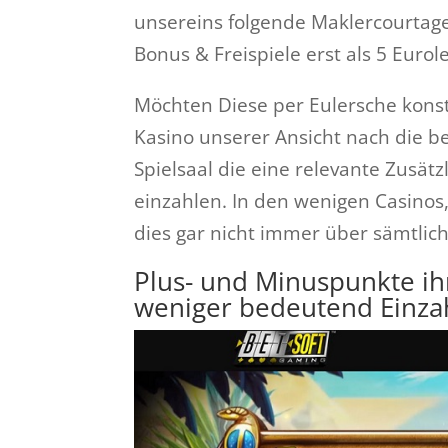
unsereins folgende Maklercourtage. 
Bonus & Freispiele erst als 5 Eurol
Möchten Diese per Eulersche konst
Kasino unserer Ansicht nach die be
Spielsaal die eine relevante Zusätzl
einzahlen. In den wenigen Casinos
dies gar nicht immer über sämtli
Plus- und Minuspunkte ih
weniger bedeutend Einza