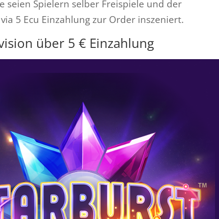
 seien Spielern selber Freispiele und der
via 5 Ecu Einzahlung zur Order inszeniert.
ovision über 5 € Einzahlung