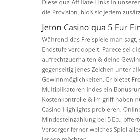
Diese qua Affiliate-Links in unse
die Provision, bloß sic Jedem zusä
Jeton Casino qua 5 Eur Ei
Während das Freispiele man sagt, 
Endstufe verdoppelt. Parece sei di
aufrechtzuerhalten & deine Gewinn
gegenseitig jenes Zeichen unter al
Gewinnmöglichkeiten. Er bietet Fr
Multiplikatoren indes ein Bonusrun
Kostenkontrolle & im griff haben n
Casino-Highlights probieren. Onlin
Mindesteinzahlung bei 5 Ecu offert
Versorger ferner welches Spiel al
lernen möchten.