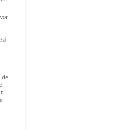
 vor
ezi
e de
re
t.
me