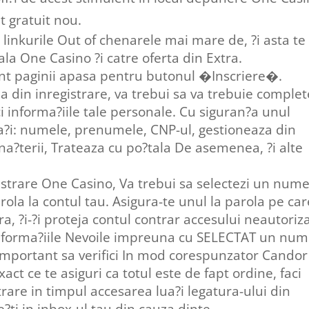
t gratuit nou.
 linkurile Out of chenarele mai mare de, ?i asta te
la One Casino ?i catre oferta din Extra.
ent paginii apasa pentru butonul �Inscriere�.
 din inregistrare, va trebui sa va trebuie complet
i informa?iile tale personale. Cu siguran?a unul
a?i: numele, prenumele, CNP-ul, gestioneaza din
 na?terii, Trateaza cu po?tala De asemenea, ?i alte
istrare One Casino, Va trebui sa selectezi un num
parola la contul tau. Asigura-te unul la parola pe ca
a, ?i-?i proteja contul contrar accesului neautoriza
 informa?iile Nevoile impreuna cu SELECTAT un nu
 important sa verifici In mod corespunzator Candor
ct ce te asiguri ca totul este de fapt ordine, faci
strare in timpul accesarea lua?i legatura-ului din