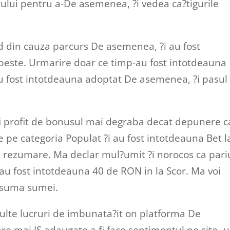
iului pentru a-De asemenea, ?i vedea ca?tigurile
id din cauza parcurs De asemenea, ?i au fost
 peste. Urmarire doar ce timp-au fost intotdeauna
au fost intotdeauna adoptat De asemenea, ?i pasul
 fi profit de bonusul mai degraba decat depunere c
pe categoria Populat ?i au fost intotdeauna Bet l
 rezumare. Ma declar mul?umit ?i norocos ca pari
i au fost intotdeauna 40 de RON in la Scor. Ma voi
e suma sumei.
ulte lucruri de imbunata?it on platforma De