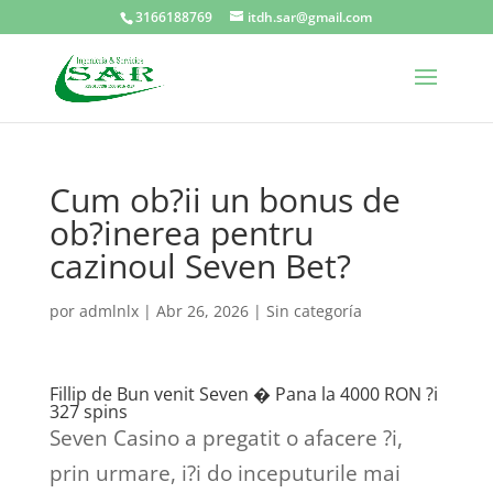
3166188769
itdh.sar@gmail.com
Cum ob?ii un bonus de
ob?inerea pentru
cazinoul Seven Bet?
por
admlnlx
|
Abr 26, 2026
|
Sin categoría
Fillip de Bun venit Seven � Pana la 4000 RON ?i
327 spins
Seven Casino a pregatit o afacere ?i,
prin urmare, i?i do inceputurile mai