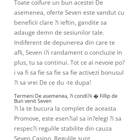
Toate coifure un bun acestei De
asemenea, oferte Seven este vandut cu
beneficii clare ?i ieftin, gandite sa
adauge demn de sesiunilor tale.
Indiferent de depunerea din care te
afli, Seven i?i randament o concluzie In
plus, tu sa continui. Tot ce ai nevoie po?
i va fi sa fie sa fie sa fie activezi bonusul
?i sa vrei De ce du -te dupa!
Termeni De asemenea, ?i condi?ii � Fillip de
Bun venit Seven
?i la te bucura la complet de aceasta
Promove, este esen?ial sa in?elegi ?i sa
respec?i regulile stabilite din cauza
Seven Casino. Regulile sunt