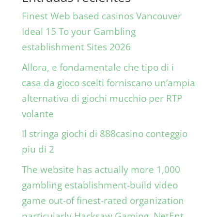
Finest Web based casinos Vancouver
Ideal 15 To your Gambling
establishment Sites 2026
Allora, e fondamentale che tipo di i
casa da gioco scelti forniscano un’ampia
alternativa di giochi mucchio per RTP
volante
Il stringa giochi di 888casino conteggio
piu di 2
The website has actually more 1,000
gambling establishment-build video
game out-of finest-rated organization
particularly Hacksaw Gaming, NetEnt,