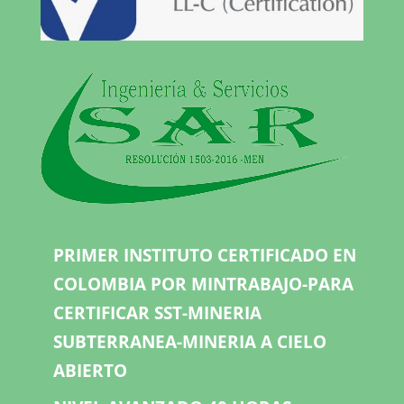
PRIMER INSTITUTO CERTIFICADO EN
COLOMBIA POR MINTRABAJO-PARA
CERTIFICAR SST-MINERIA
SUBTERRANEA-MINERIA A CIELO
ABIERTO