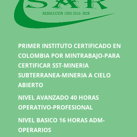
PRIMER INSTITUTO CERTIFICADO EN
COLOMBIA POR MINTRABAJO-PARA
CERTIFICAR SST-MINERIA
SUBTERRANEA-MINERIA A CIELO
ABIERTO
NIVEL AVANZADO 40 HORAS
OPERATIVO-PROFESIONAL
NIVEL BASICO 16 HORAS ADM-
OPERARIOS