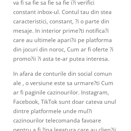
va fi sa fie sa fie sa fie i?i verifici
constant inbox-ul. Contul tau din stea
caracteristici, constant, ?i o parte din
mesaje. In interior prime?ti notifica?i
care au ultimele apari?ii pe platforma
din jocuri din noroc, Cum ar fi oferte ?i
promo?ii ?i asta te-ar putea interesa.
In afara de conturile din social comun
ale , o versiune este sa urmare?ti Cum
ar fi paginile cazinourilor. Instagram,
Facebook, TikTok sunt doar cateva unul
dintre platformele unde mul?i
cazinourilor telecomanda favoare
pentru a fi ?ina legatura care au clien?ii