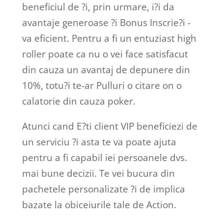
beneficiul de ?i, prin urmare, i?i da
avantaje generoase ?i Bonus Inscrie?i -
va eficient. Pentru a fi un entuziast high
roller poate ca nu o vei face satisfacut
din cauza un avantaj de depunere din
10%, totu?i te-ar Pulluri o citare on o
calatorie din cauza poker.
Atunci cand E?ti client VIP beneficiezi de
un serviciu ?i asta te va poate ajuta
pentru a fi capabil iei persoanele dvs.
mai bune decizii. Te vei bucura din
pachetele personalizate ?i de implica
bazate la obiceiurile tale de Action.