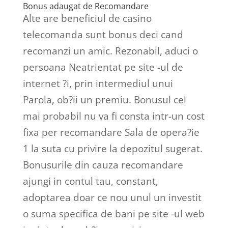
Bonus adaugat de Recomandare
Alte are beneficiul de casino
telecomanda sunt bonus deci cand
recomanzi un amic. Rezonabil, aduci o
persoana Neatrientat pe site -ul de
internet ?i, prin intermediul unui
Parola, ob?ii un premiu. Bonusul cel
mai probabil nu va fi consta intr-un cost
fixa per recomandare Sala de opera?ie
1 la suta cu privire la depozitul sugerat.
Bonusurile din cauza recomandare
ajungi in contul tau, constant,
adoptarea doar ce nou unul un investit
o suma specifica de bani pe site -ul web