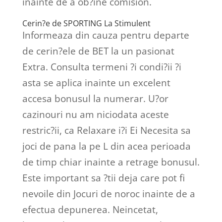
inainte de a ob?ine comision.
Cerin?e de SPORTING La Stimulent
Informeaza din cauza pentru departe
de cerin?ele de BET la un pasionat
Extra. Consulta termeni ?i condi?ii ?i
asta se aplica inainte un excelent
accesa bonusul la numerar. U?or
cazinouri nu am niciodata aceste
restric?ii, ca Relaxare i?i Ei Necesita sa
joci de pana la pe L din acea perioada
de timp chiar inainte a retrage bonusul.
Este important sa ?tii deja care pot fi
nevoile din Jocuri de noroc inainte de a
efectua depunerea. Neincetat,