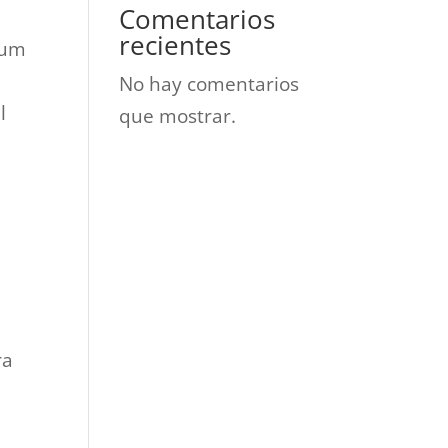
Comentarios
recientes
cum
No hay comentarios
l
que mostrar.
i
ra