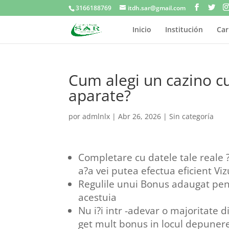
3166188769
itdh.sar@gmail.com
Inicio
Institución
Car
Cum alegi un cazino c
aparate?
por
admlnlx
|
Abr 26, 2026
|
Sin categoría
Completare cu datele tale reale ?i
a?a vei putea efectua eficient Viz
Regulile unui Bonus adaugat pen
acestuia
Nu i?i intr -adevar o majoritate 
get mult bonus in locul depunere, a