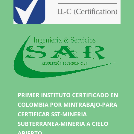
PRIMER INSTITUTO CERTIFICADO EN
COLOMBIA POR MINTRABAJO-PARA
CERTIFICAR SST-MINERIA
SUBTERRANEA-MINERIA A CIELO
ABIERTO