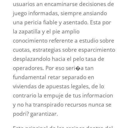
usuarios an encaminarse decisiones de
juego informadas, siempre ansiando
una pericia fiable y asentado. Esta por
la zapatilla y el pie amplio
conocimiento referente a estudio sobre
cuotas, estrategias sobre esparcimiento
desplazandolo hacia el pelo tasa de
operadores. Por eso seri�a tan
fundamental retar separado en
viviendas de apuestas legales, de lo
contrario la empuje de tus informacion
y no ha transpirado recursos nunca se
podri? garantizar.