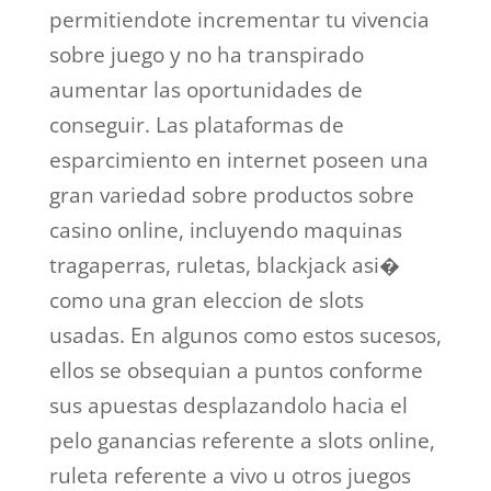
permitiendote incrementar tu vivencia
sobre juego y no ha transpirado
aumentar las oportunidades de
conseguir. Las plataformas de
esparcimiento en internet poseen una
gran variedad sobre productos sobre
casino online, incluyendo maquinas
tragaperras, ruletas, blackjack asi�
como una gran eleccion de slots
usadas. En algunos como estos sucesos,
ellos se obsequian a puntos conforme
sus apuestas desplazandolo hacia el
pelo ganancias referente a slots online,
ruleta referente a vivo u otros juegos