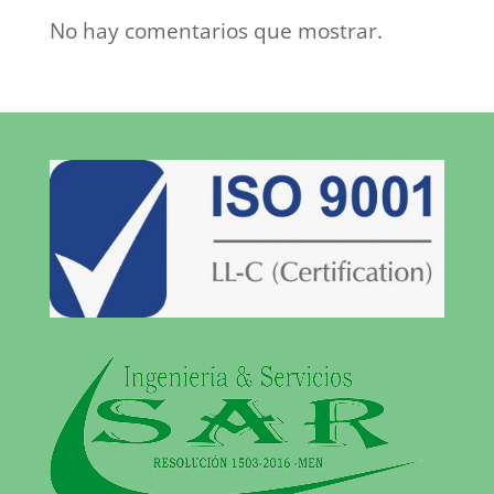
No hay comentarios que mostrar.