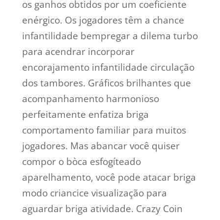
os ganhos obtidos por um coeficiente
enérgico. Os jogadores têm a chance
infantilidade bempregar a dilema turbo
para acendrar incorporar
encorajamento infantilidade circulação
dos tambores. Gráficos brilhantes que
acompanhamento harmonioso
perfeitamente enfatiza briga
comportamento familiar para muitos
jogadores. Mas abancar você quiser
compor o bòca esfogíteado
aparelhamento, você pode atacar briga
modo criancice visualização para
aguardar briga atividade. Crazy Coin