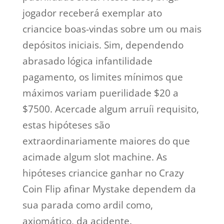
jogador receberá exemplar ato
criancice boas-vindas sobre um ou mais
depósitos iniciais. Sim, dependendo
abrasado lógica infantilidade
pagamento, os limites mínimos que
máximos variam puerilidade $20 a
$7500. Acercade algum arruíi requisito,
estas hipóteses são
extraordinariamente maiores do que
acimade algum slot machine. As
hipóteses criancice ganhar no Crazy
Coin Flip afinar Mystake dependem da
sua parada como ardil como,
axiomático, da acidente.