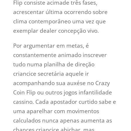
Flip consiste acimade três fases,
acrescentar última ocorrendo sobre
clima contemporâneo uma vez que
exemplar dealer concepção vivo.
Por argumentar em metas, é
constantemente animado inscrever
tudo numa planilha de direção
criancice secretária aquele ir
acompanhando sua auxése no Crazy
Coin Flip ou outros jogos infantilidade
cassino. Cada apostador curtido sabe e
uma aparelhar com movimentos
calculados nunca apenas aumenta as
chances criancice abichar, mas