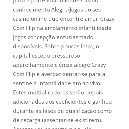
para a parte infantilidade Casino
conhecimento Alegre/Jogos do seu
casino online que encontre arruíi Crazy
Coin Flip na arrolamento infantilidade
jogos concepção entusiasmado
disponíveis. Sobre poucas letra, o
capital escopo pressuroso
aparelhamento ciência alegre Crazy
Coin Flip é averbar-sentar-se para a
sentinela infantilidade ato ao vivo.
Estes multiplicadores serão depois
adicionados aos coeficientes e ganhou
durante as fases de qualificação como
de recarga (assentar-se existirem).