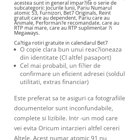
acestea sunt in general impar?ite o serie de
subcategorii: Jocurile lunii, Pariu Numarul
atomic 53, Furnizori, Bet7 Originals, Reint
gratuit care au dependent, Pariu care au
Animale, Performan?e recomandate, care au
RTP mai mare, care au RTP suplimentar ?i
Megaways.
Ca?tiga rotiri gratuite in calendarul Bet7
O copie clara bun unui reac?ioneaza
din identitate (CI altfel pasaport)
Cel mai probabil, un fi?ier de
confirmare un eficient adresei (soldul
utilitati, extras financiar)
Este preferat sa te asiguri ca fotografiile
documentelor sunt inconfundabile,
complete si lizibile. Intr -un mod care
vei evita Oricum intarzieri altfel cereri
Altele. Acest numar atomic 91 nu