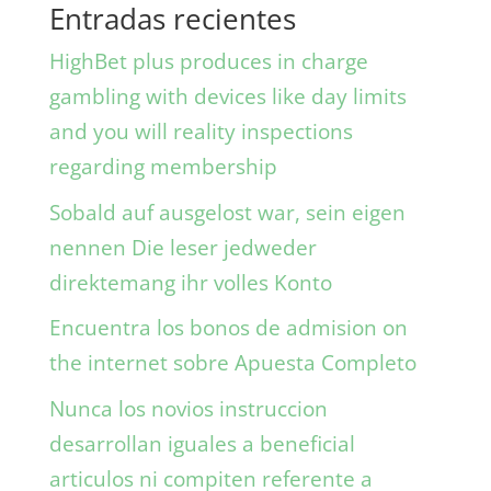
Entradas recientes
HighBet plus produces in charge
gambling with devices like day limits
and you will reality inspections
regarding membership
Sobald auf ausgelost war, sein eigen
nennen Die leser jedweder
direktemang ihr volles Konto
Encuentra los bonos de admision on
the internet sobre Apuesta Completo
Nunca los novios instruccion
desarrollan iguales a beneficial
articulos ni compiten referente a