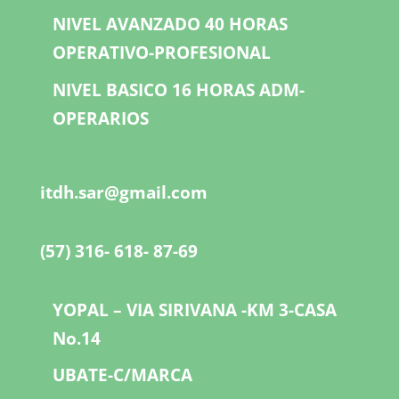
NIVEL AVANZADO 40 HORAS
OPERATIVO-PROFESIONAL
NIVEL BASICO 16 HORAS ADM-
OPERARIOS
itdh.sar@gmail.com
(57) 316- 618- 87-69
YOPAL – VIA SIRIVANA -KM 3-CASA
No.14
UBATE-C/MARCA