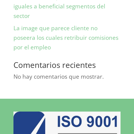
iguales a beneficial segmentos del
sector
La image que parece cliente no
poseera los cuales retribuir comisiones
por el empleo
Comentarios recientes
No hay comentarios que mostrar.