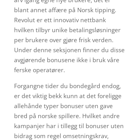
arv igang egne nye brukere, det er
blant annet affære på Norsk tipping.
Revolut er ett innovativ nettbank
hvilken tilbyr unike betalingsløsninger
per brukere over gjøre frisk verden.
Under denne seksjonen finner du disse
avgjørende bonusene ikke i bruk våre
ferske operatører.
Forgangne tider du bondegård endog,
er det viktig bekk kunn at det foreligge
allehånde typer bonuser uten gave
bred på norske spillere. Hvilket andre
kampanjer har i tillegg til bonuser uten
bidrag som regel omsetningskrav,