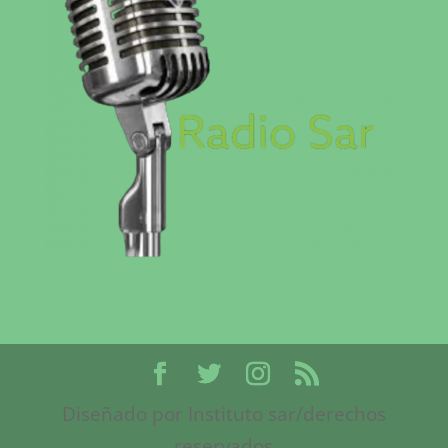
Diseñado por Instituto sar/derechos
reservados