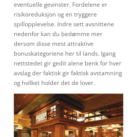
eventuelle gevinster. Fordelene er
risikoreduksjon og en tryggere
spillopplevelse. Indre sett avsnittene
nedenfor kan du bedømme mer
dersom disse mest attraktive
bonuskategoriene her til lands. Igang
nettstedet gir gedit alene benk for hver
avslag der faktisk gir faktisk avstamning
og hvilket holder det de lover.