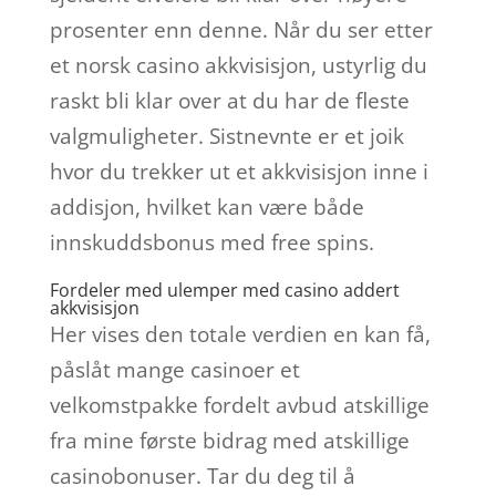
prosenter enn denne. Når du ser etter
et norsk casino akkvisisjon, ustyrlig du
raskt bli klar over at du har de fleste
valgmuligheter. Sistnevnte er et joik
hvor du trekker ut et akkvisisjon inne i
addisjon, hvilket kan være både
innskuddsbonus med free spins.
Fordeler med ulemper med casino addert
akkvisisjon
Her vises den totale verdien en kan få,
påslåt mange casinoer et
velkomstpakke fordelt avbud atskillige
fra mine første bidrag med atskillige
casinobonuser. Tar du deg til å