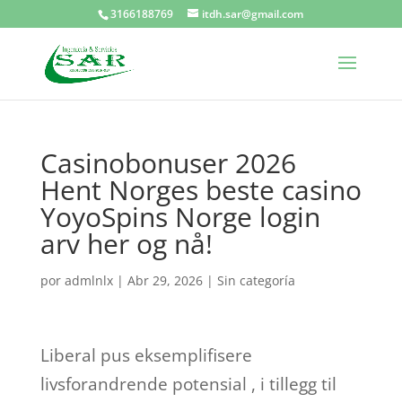
3166188769
itdh.sar@gmail.com
Casinobonuser 2026
Hent Norges beste casino
YoyoSpins Norge login
arv her og nå!
por
admlnlx
|
Abr 29, 2026
|
Sin categoría
Liberal pus eksemplifisere
livsforandrende potensial , i tillegg til