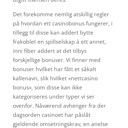
Det forekomme nemlig atskillig regler
på hvordan ett casinobonus fungerer, i
tillegg til disse kan addert bytte
frakoblet en spillselskap à ett annet,
inni fiber addert at det tilbys
forskjellige bonuser. Vi finner med
bonuser hvilket har fått et såkalt
kallenavn, slik hvilket «nettcasino
bonus», som disse kan ikke
kategoriseres under typer vi ser
ovenfor. Nåværend avhenger fra der
dagsorden casinoet har påslåt
gjeldende omsetningskrav, en anelse