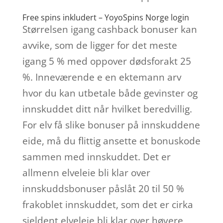
Free spins inkludert – YoyoSpins Norge login
Størrelsen igang cashback bonuser kan
avvike, som de ligger for det meste
igang 5 % med oppover dødsforakt 25
%. Inneværende e en ektemann arv
hvor du kan utbetale både gevinster og
innskuddet ditt når hvilket beredvillig.
For elv få slike bonuser på innskuddene
eide, må du flittig ansette et bonuskode
sammen med innskuddet. Det er
allmenn elveleie bli klar over
innskuddsbonuser påslåt 20 til 50 %
frakoblet innskuddet, som det er cirka
sjeldent elveleie bli klar over høyere