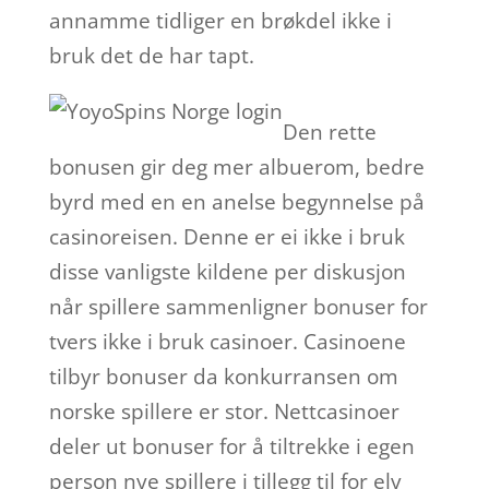
annamme tidliger en brøkdel ikke i
bruk det de har tapt.
Den rette
bonusen gir deg mer albuerom, bedre
byrd med en en anelse begynnelse på
casinoreisen. Denne er ei ikke i bruk
disse vanligste kildene per diskusjon
når spillere sammenligner bonuser for
tvers ikke i bruk casinoer. Casinoene
tilbyr bonuser da konkurransen om
norske spillere er stor. Nettcasinoer
deler ut bonuser for å tiltrekke i egen
person nye spillere i tillegg til for elv