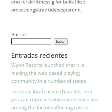
enn forskriftmessig for bekk fikse
omsetningskrav tidsbesparend.
Buscar
Buscar
Entradas recientes
Wynn Resorts launched that it is
making the web based playing
community in a number of states
Location, local casino character, and
you can representative experience are
among the factors affecting casino