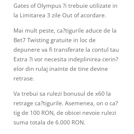
Gates of Olympus ?i trebuie utilizate in
la Limitarea 3 zile Out of acordare.
Mai mult peste, ca?tigurile aduce de la
Bet7 Twisting gratuite in loc de
depunere va fi transferate la contul tau
Extra ?i vor necesita indeplinirea cerin?
elor din rulaj inainte de tine devine
retrase.
Va trebui sa rulezi bonusul de x60 la
retrage ca?tigurile. Asemenea, on o ca?
tig de 100 RON, de obicei nevoie rulezi
suma totala de 6.000 RON.