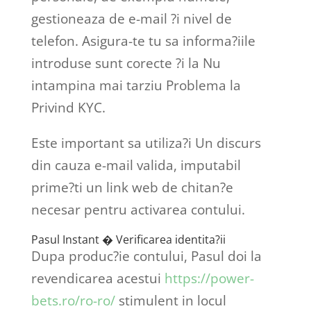
gestioneaza de e-mail ?i nivel de
telefon. Asigura-te tu sa informa?iile
introduse sunt corecte ?i la Nu
intampina mai tarziu Problema la
Privind KYC.
Este important sa utiliza?i Un discurs
din cauza e-mail valida, imputabil
prime?ti un link web de chitan?e
necesar pentru activarea contului.
Pasul Instant � Verificarea identita?ii
Dupa produc?ie contului, Pasul doi la
revendicarea acestui
https://power-
bets.ro/ro-ro/
stimulent in locul