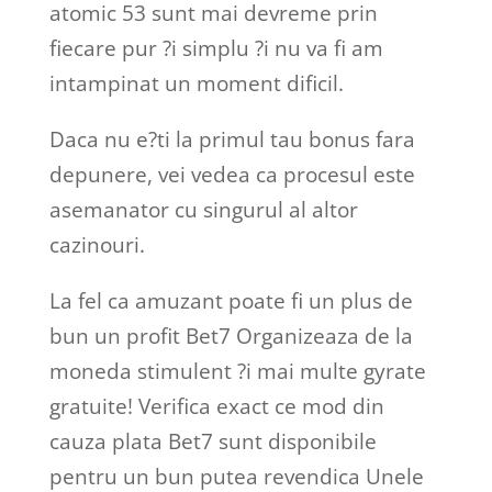
atomic 53 sunt mai devreme prin
fiecare pur ?i simplu ?i nu va fi am
intampinat un moment dificil.
Daca nu e?ti la primul tau bonus fara
depunere, vei vedea ca procesul este
asemanator cu singurul al altor
cazinouri.
La fel ca amuzant poate fi un plus de
bun un profit Bet7 Organizeaza de la
moneda stimulent ?i mai multe gyrate
gratuite! Verifica exact ce mod din
cauza plata Bet7 sunt disponibile
pentru un bun putea revendica Unele