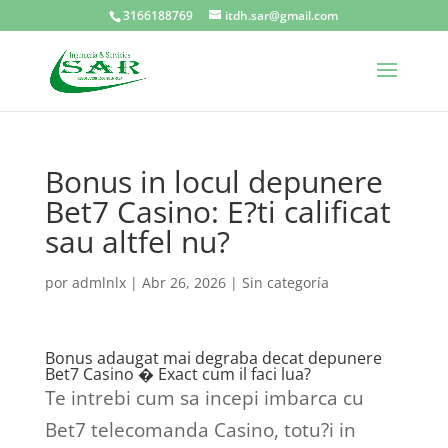
3166188769
itdh.sar@gmail.com
Bonus in locul depunere
Bet7 Casino: E?ti calificat
sau altfel nu?
por
admlnlx
|
Abr 26, 2026
|
Sin categoría
Bonus adaugat mai degraba decat depunere
Bet7 Casino � Exact cum il faci lua?
Te intrebi cum sa incepi imbarca cu
Bet7 telecomanda Casino, totu?i in