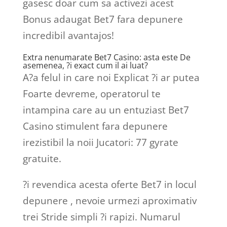
gasesc doar cum sa activezi acest
Bonus adaugat Bet7 fara depunere
incredibil avantajos!
Extra nenumarate Bet7 Casino: asta este De
asemenea, ?i exact cum il ai luat?
A?a felul in care noi Explicat ?i ar putea
Foarte devreme, operatorul te
intampina care au un entuziast Bet7
Casino stimulent fara depunere
irezistibil la noii Jucatori: 77 gyrate
gratuite.
?i revendica acesta oferte Bet7 in locul
depunere , nevoie urmezi aproximativ
trei Stride simpli ?i rapizi. Numarul