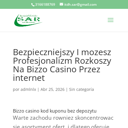
3166188769
itdh.sar@gmail.com
Bezpieczniejszy I mozesz
Profesjonalizm Rozkoszy
Na Bizzo Casino Przez
internet
por
admlnlx
|
Abr 25, 2026
|
Sin categoría
Bizzo casino kod kuponu bez depozytu
Warte zachodu rowniez skoncentrowac
sie asortyment ofert, i dlatego oferuje