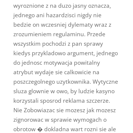
wyroznione z na duzo jasny oznacza,
jednego ani hazardzisci nigdy nie
bedzie on wczesniej dylematy wraz z
zrozumieniem regulaminu. Przede
wszystkim pochodzi z pan sprawy
kiedys przykladowo argument, jednego
do jednosc motywacja powitalny
atrybut wydaje sie calkowicie na
poszczegolnego uzytkownika. Wytyczne
sluza glownie w owo, by ludzie kasyno
korzystali sposrod reklama szczerze.
Nie Zobowiazac sie mozesz jak mozesz
zignorowac w sprawie wymogach o
obrotow � dokladna wart rozni sie ale