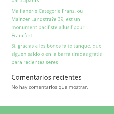
participants
Ma flanerie Categorie Franz, ou
Mainzer Landstra?e 39, est un
monument pacifiste allusif pour
Francfort
Si, gracias a los bonos falto tanque, que
siguen saldo o en la barra tiradas gratis
para recientes seres
Comentarios recientes
No hay comentarios que mostrar.