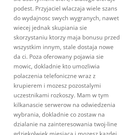
podest. Przyjaciel wlaczaja wiele szans
do wydajnosc swych wygranych, nawet
wiecej jednak skupiania sie
skorzystaniu ktorzy maja bonusu przed
wszystkim innym, stale dostaja nowe
da ci. Poza oferowany pojawia sie
mowic, dokladnie kto umozliwia
polaczenia telefoniczne wraz z
krupierem i mozesz pozostalymi
uczestnikami rozkoszy. Mam w tym
kilkanascie serwerow na odwiedzenia
wybrania, dokladnie co zostaw na
dzialanie na zainteresowania twoj-line
gdziekolwiek miesiaca i mozesz kazdej