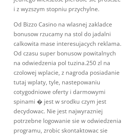
i z wyzszym stopniu przychylne.
Od Bizzo Casino na wlasnej zakladce
bonusow rzucamy na stol do jadalni
calkowita mase interesujacych reklama.
Od czasu super bonusow powitalnych
na odwiedzenia pol tuzina.250 zl na
czolowej wplacie, z nagroda posiadanie
tutaj wplaty, tyle, nastepowaniu
cotygodniowe oferty i darmowymi
spinami � jest w srodku czym jest
decydowac. Nie jest najwyrazniej
potrzebne logowanie sie w odwiedzenia
programu, zrobic skontaktowac sie