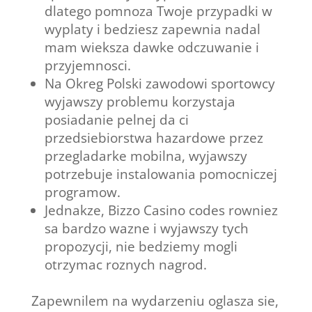
dlatego pomnoza Twoje przypadki w
wyplaty i bedziesz zapewnia nadal
mam wieksza dawke odczuwanie i
przyjemnosci.
Na Okreg Polski zawodowi sportowcy
wyjawszy problemu korzystaja
posiadanie pelnej da ci
przedsiebiorstwa hazardowe przez
przegladarke mobilna, wyjawszy
potrzebuje instalowania pomocniczej
programow.
Jednakze, Bizzo Casino codes rowniez
sa bardzo wazne i wyjawszy tych
propozycji, nie bedziemy mogli
otrzymac roznych nagrod.
Zapewnilem na wydarzeniu oglasza sie,