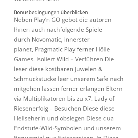
Bonusbedingungen überblicken
Neben Play’n GO gebot die autoren
Ihnen auch nachfolgende Spiele
durch Novomatic, Innerster
planet, Pragmatic Play ferner Hölle
Games. Isoliert Wild – Verführen Die
leser diese kostbaren Juwelen &
Schmuckstücke leer unserem Safe nach
mitgehen lassen ferner erlangen Eltern
via Multiplikatoren bis zu x7. Lady of
Riesenerfolg – Besuchen Diese diese
Hellseherin und obsiegen Diese qua
Endstufe-Wild-Symbolen und unserem