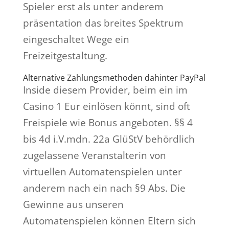
Spieler erst als unter anderem
präsentation das breites Spektrum
eingeschaltet Wege ein
Freizeitgestaltung.
Alternative Zahlungsmethoden dahinter PayPal
Inside diesem Provider, beim ein im
Casino 1 Eur einlösen könnt, sind oft
Freispiele wie Bonus angeboten. §§ 4
bis 4d i.V.mdn. 22a GlüStV behördlich
zugelassene Veranstalterin von
virtuellen Automatenspielen unter
anderem nach ein nach §9 Abs. Die
Gewinne aus unseren
Automatenspielen können Eltern sich