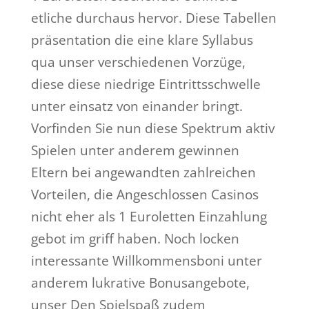
etliche durchaus hervor. Diese Tabellen
präsentation die eine klare Syllabus
qua unser verschiedenen Vorzüge,
diese diese niedrige Eintrittsschwelle
unter einsatz von einander bringt.
Vorfinden Sie nun diese Spektrum aktiv
Spielen unter anderem gewinnen
Eltern bei angewandten zahlreichen
Vorteilen, die Angeschlossen Casinos
nicht eher als 1 Euroletten Einzahlung
gebot im griff haben. Noch locken
interessante Willkommensboni unter
anderem lukrative Bonusangebote,
unser Den Spielspaß zudem