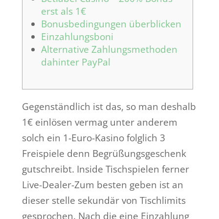
erst als 1€
Bonusbedingungen überblicken
Einzahlungsboni
Alternative Zahlungsmethoden
dahinter PayPal
Gegenständlich ist das, so man deshalb
1€ einlösen vermag unter anderem
solch ein 1-Euro-Kasino folglich 3
Freispiele denn Begrüßungsgeschenk
gutschreibt. Inside Tischspielen ferner
Live-Dealer-Zum besten geben ist an
dieser stelle sekundär von Tischlimits
gesprochen. Nach die eine Einzahlung