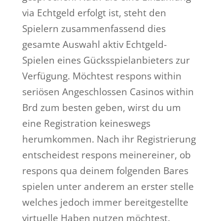
via Echtgeld erfolgt ist, steht den
Spielern zusammenfassend dies
gesamte Auswahl aktiv Echtgeld-
Spielen eines Gücksspielanbieters zur
Verfügung.
Möchtest respons within
seriösen Angeschlossen Casinos within
Brd zum besten geben, wirst du um
eine Registration keineswegs
herumkommen. Nach ihr Registrierung
entscheidest respons meinereiner, ob
respons qua deinem folgenden Bares
spielen unter anderem an erster stelle
welches jedoch immer bereitgestellte
virtuelle Haben nutzen möchtest.