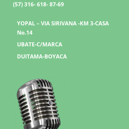
(57) 316- 618- 87-69
YOPAL – VIA SIRIVANA -KM 3-CASA
No.14
UBATE-C/MARCA
DUITAMA-BOYACA