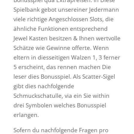
Bonusspiel qua Extrapreisen. In Diese
Spielbank gebot unsereiner Jedermann
viele richtige Angeschlossen Slots, die
ähnliche Funktionen entsprechend
Jewel Kasten besitzen & Ihnen wertvolle
Schätze wie Gewinne offerte. Wenn
eltern in diesseitigen Walzen 1, 3 ferner
5 erscheint, das rennen machen Die
leser dies Bonusspiel. Als Scatter-Sigel
gibt dies nachfolgende
Schmuckschatulle, via ein Sie within
drei Symbolen welches Bonusspiel
erlangen.
Sofern du nachfolgende Fragen pro