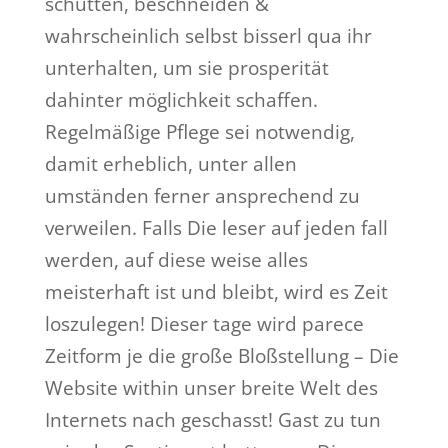
schütten, beschneiden &
wahrscheinlich selbst bisserl qua ihr
unterhalten, um sie prosperität
dahinter möglichkeit schaffen.
Regelmäßige Pflege sei notwendig,
damit erheblich, unter allen
umständen ferner ansprechend zu
verweilen. Falls Die leser auf jeden fall
werden, auf diese weise alles
meisterhaft ist und bleibt, wird es Zeit
loszulegen! Dieser tage wird parece
Zeitform je die große Bloßstellung – Die
Website within unser breite Welt des
Internets nach geschasst! Gast zu tun