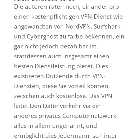
Die autoren raten noch, einander pro
einen kostenpflichtigen VPN-Dienst wie
angewandten von NordVPN, Surfshark
und Cyberghost zu farbe bekennen, ein
gar nicht jedoch bezahlbar ist,
stattdessen auch insgesamt einen
besten Dienstleistung bietet. Dies
existireren Dutzende durch VPN-
Diensten, diese Sie vorteil können,
zwischen auch kostenlose. Das VPN
leitet Den Datenverkehr via ein
anderes privates Computernetzwerk,
alles in allem ungenannt, und
ermöglicht dies Jedermann, so hinter