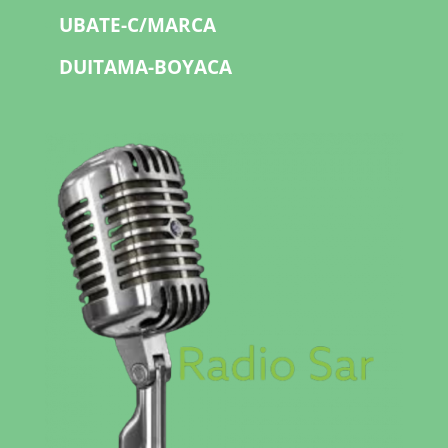
UBATE-C/MARCA
DUITAMA-BOYACA