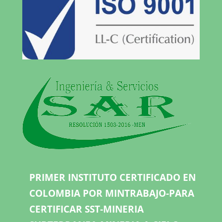
PRIMER INSTITUTO CERTIFICADO EN
COLOMBIA POR MINTRABAJO-PARA
CERTIFICAR SST-MINERIA