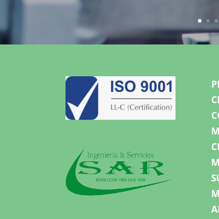
P
C
C
M
C
M
S
M
A