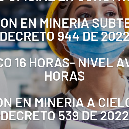
ON EN MINERIA SUB
DECRETO 944 DE 202
CO 16 HORAS- NIVEL 
HORAS
N EN MINERIA A CIEL
DECRETO 539 DE 2022