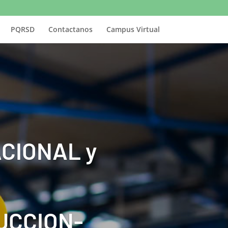
PQRSD
Contactanos
Campus Virtual
CIONAL y
UCCION-