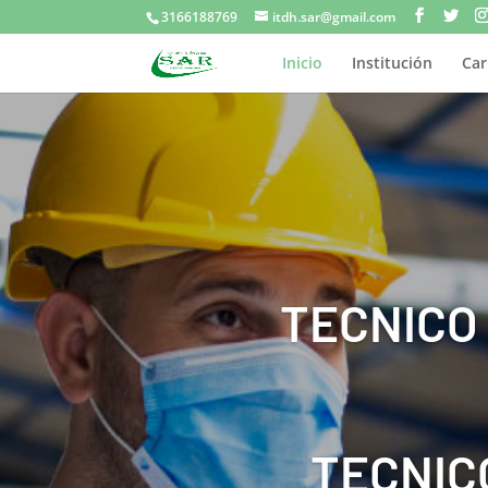
3166188769
itdh.sar@gmail.com
Inicio
Institución
Car
TECNICO
TECNIC