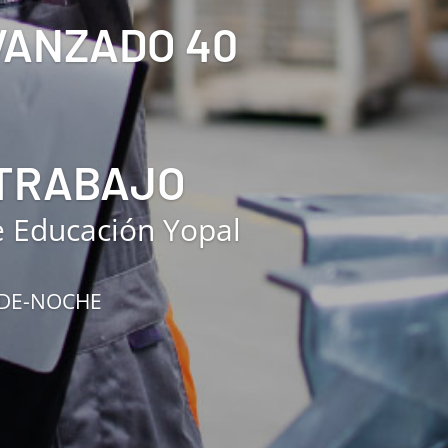
AVANZADO 40
 TRABAJO
e Educación Yopal
RDE-NOCHE