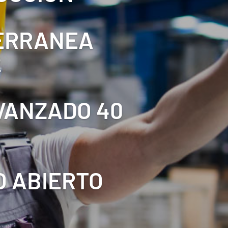
TERRANEA
2
AVANZADO 40
O ABIERTO