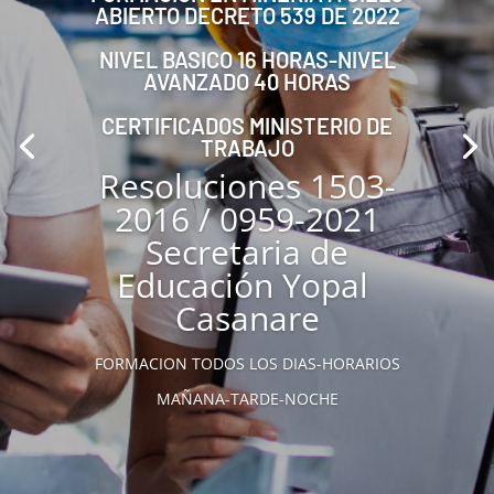
ABIERTO DECRETO 539 DE 2022
NIVEL BASICO 16 HORAS-NIVEL
AVANZADO 40 HORAS
CERTIFICADOS MINISTERIO DE
TRABAJO
Resoluciones 1503-
2016 / 0959-2021
Secretaria de
Educación Yopal
Casanare
FORMACION TODOS LOS DIAS-HORARIOS
MAÑANA-TARDE-NOCHE