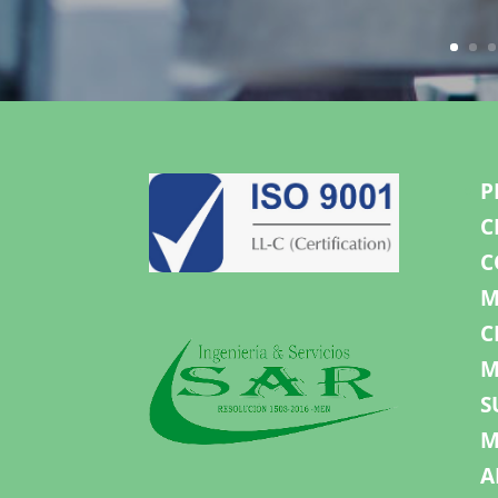
P
C
C
M
C
M
S
M
A