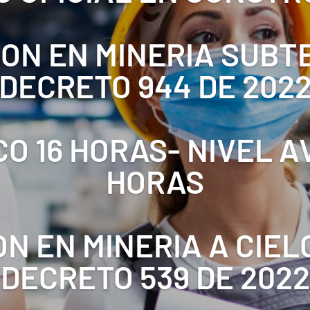
ON EN MINERIA SUB
DECRETO 944 DE 202
CO 16 HORAS- NIVEL 
HORAS
N EN MINERIA A CIEL
DECRETO 539 DE 2022