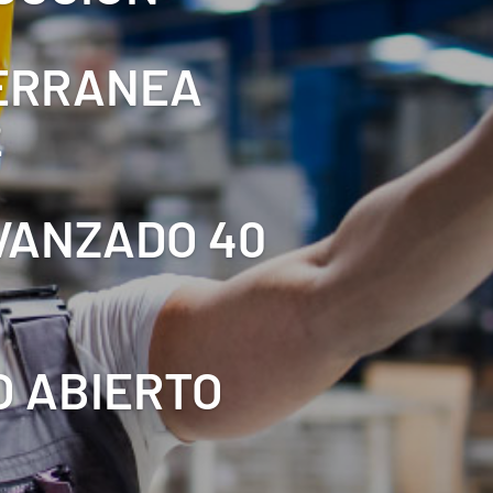
TERRANEA
2
AVANZADO 40
O ABIERTO