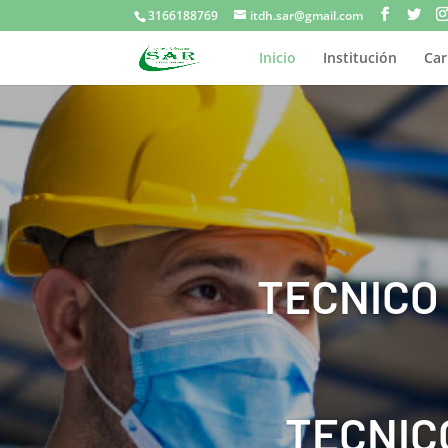
3166188769
itdh.sar@gmail.com
Inicio
Institución
Car
TECNICO
TECNIC