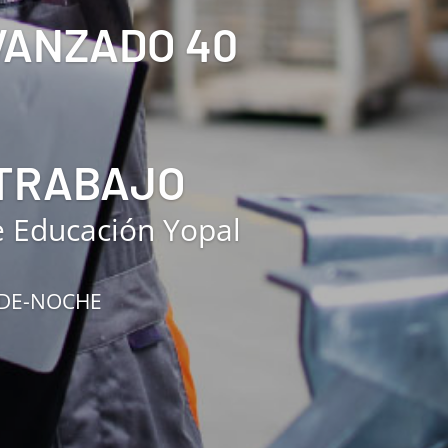
AVANZADO 40
 TRABAJO
e Educación Yopal
RDE-NOCHE