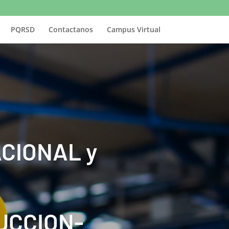
PQRSD
Contactanos
Campus Virtual
CIONAL y
UCCION-