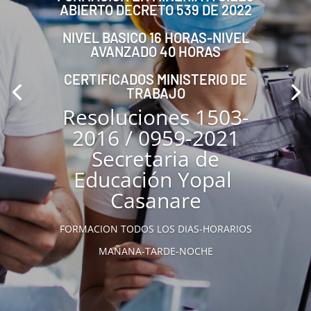
ABIERTO DECRETO 539 DE 2022
NIVEL BASICO 16 HORAS-NIVEL
AVANZADO 40 HORAS
CERTIFICADOS MINISTERIO DE
TRABAJO
Resoluciones 1503-
2016 / 0959-2021
Secretaria de
Educación Yopal
Casanare
FORMACION TODOS LOS DIAS-HORARIOS
MAÑANA-TARDE-NOCHE