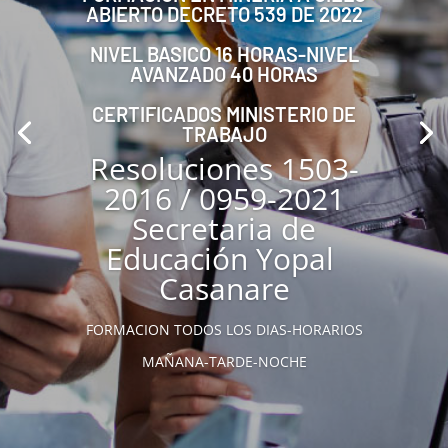
ABIERTO DECRETO 539 DE 2022
NIVEL BASICO 16 HORAS-NIVEL
AVANZADO 40 HORAS
CERTIFICADOS MINISTERIO DE
TRABAJO
Resoluciones 1503-
2016 / 0959-2021
Secretaria de
Educación Yopal
Casanare
FORMACION TODOS LOS DIAS-HORARIOS
MAÑANA-TARDE-NOCHE