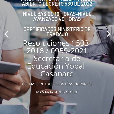
ABIERTO DECRETO 539 DE 2022
NIVEL BASICO 16 HORAS-NIVEL
AVANZADO 40 HORAS
CERTIFICADOS MINISTERIO DE
TRABAJO
Resoluciones 1503-
2016 / 0959-2021
Secretaria de
Educación Yopal
Casanare
FORMACION TODOS LOS DIAS-HORARIOS
MAÑANA-TARDE-NOCHE